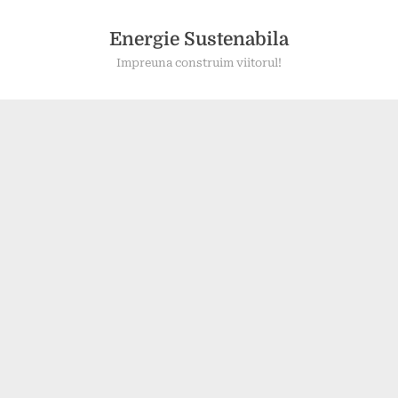
Skip
to
Energie Sustenabila
content
Impreuna construim viitorul!