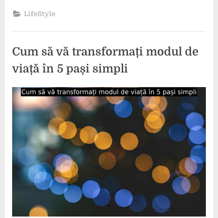
îți
atingi
LifeStyle
obiectivele
și
să
îți
descoperi
Cum să vă transformați modul de
valorile.”
viață în 5 pași simpli
Posted
By
9
comunicat
on
mai
2024