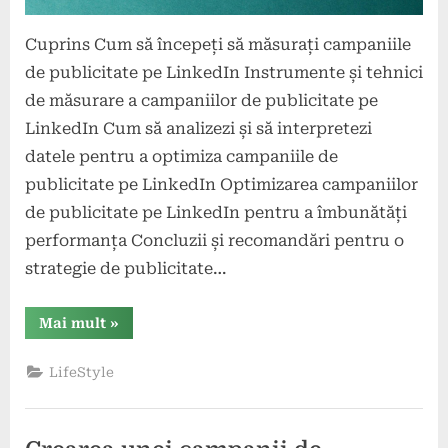
Cuprins Cum să începeți să măsurați campaniile
de publicitate pe LinkedIn Instrumente și tehnici
de măsurare a campaniilor de publicitate pe
LinkedIn Cum să analizezi și să interpretezi
datele pentru a optimiza campaniile de
publicitate pe LinkedIn Optimizarea campaniilor
de publicitate pe LinkedIn pentru a îmbunătăți
performanța Concluzii și recomandări pentru o
strategie de publicitate…
“Măsurarea
Mai mult
»
și
optimizarea
campaniilor
LifeStyle
de
publicitate
pe
LinkedIn”