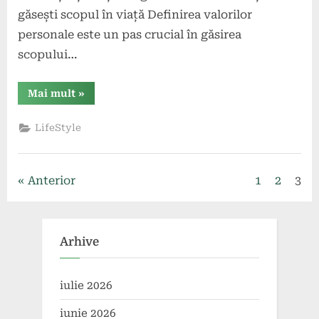
găsești scopul în viață Definirea valorilor
personale este un pas crucial în găsirea
scopului…
“Cum
Mai mult
»
să
îți
găsești
LifeStyle
scopul
și
să
îți
atingi
Paginație
Anterior
1
2
3
succesul
în
viață”
articole
Arhive
iulie 2026
iunie 2026