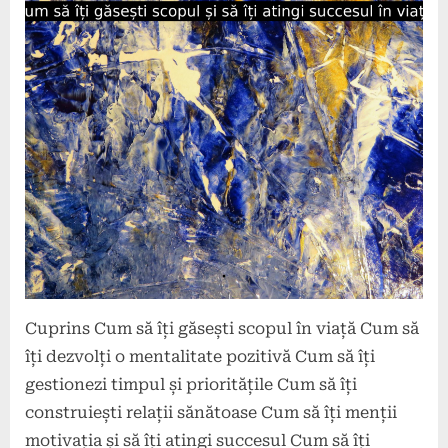
Posted
By
9
comunicat
on
mai
2024
Cuprins Cum să îți găsești scopul în viață Cum să
îți dezvolți o mentalitate pozitivă Cum să îți
gestionezi timpul și prioritățile Cum să îți
construiești relații sănătoase Cum să îți menții
motivația și să îți atingi succesul Cum să îți