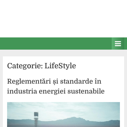
Categorie:
LifeStyle
Reglementări și standarde în
industria energiei sustenabile
Posted
By
11
press
on
noiembrie
2024