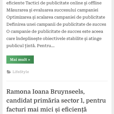
eficiente Tactici de publicitate online și offline
Măsurarea și evaluarea succesului campaniei
Optimizarea și scalarea campaniei de publicitate
Definirea unei campanii de publicitate de succes
O campanie de publicitate de succes este aceea
care îndeplinește obiectivele stabilite și atinge
publicul țintă. Pentru…
“Crearea
Mai mult
»
unei
campanii
de
LifeStyle
publicitate
de
succes”
Ramona Ioana Bruynseels,
candidat primăria sector 1, pentru
facturi mai mici și eficiență