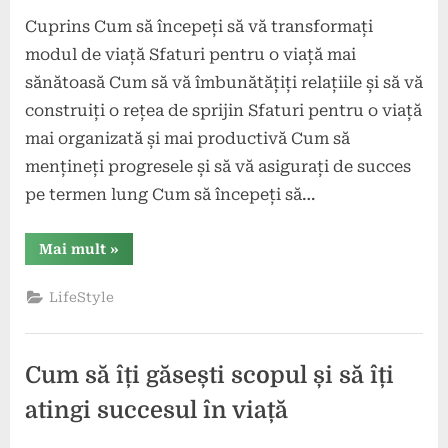
Cuprins Cum să începeți să vă transformați
modul de viață Sfaturi pentru o viață mai
sănătoasă Cum să vă îmbunătățiți relațiile și să vă
construiți o rețea de sprijin Sfaturi pentru o viață
mai organizată și mai productivă Cum să
mențineți progresele și să vă asigurați de succes
pe termen lung Cum să începeți să…
“Cum
Mai mult
»
să
vă
transformați
LifeStyle
modul
de
viață
în
5
Cum să îți găsești scopul și să îți
pași
simpli”
atingi succesul în viață