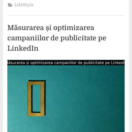
în
LifeStyle
industria
energiei
sustenabile”
Măsurarea și optimizarea
campaniilor de publicitate pe
LinkedIn
Posted
By
20
comunicat
on
mai
2024