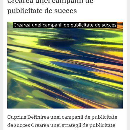
Crearea unei campanii de
publicitate de succes
Posted
By
20
comunicat
on
mai
2024
Cuprins Definirea unei campanii de publicitate
de succes Crearea unei strategii de publicitate