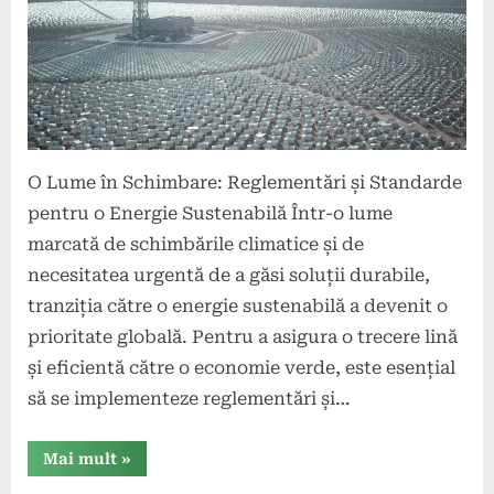
O Lume în Schimbare: Reglementări și Standarde
pentru o Energie Sustenabilă Într-o lume
marcată de schimbările climatice și de
necesitatea urgentă de a găsi soluții durabile,
tranziția către o energie sustenabilă a devenit o
prioritate globală. Pentru a asigura o trecere lină
și eficientă către o economie verde, este esențial
să se implementeze reglementări și…
“Reglementări
Mai mult
»
și
standarde