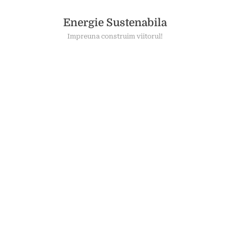
Skip
to
Energie Sustenabila
content
Impreuna construim viitorul!