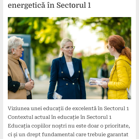
energetică în Sectorul 1
Posted
By
14
comunicat
on
mai
2024
Viziunea unei educații de excelentă în Sectorul 1
Contextul actual în educație în Sectorul 1
Educația copiilor noștri nu este doar o prioritate,
ci și un drept fundamental care trebuie garantat