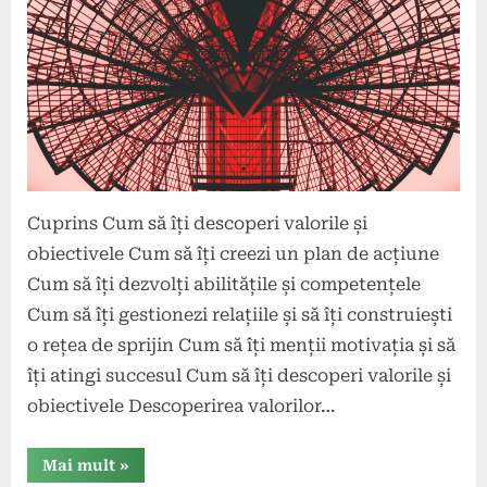
Cuprins Cum să îți descoperi valorile și
obiectivele Cum să îți creezi un plan de acțiune
Cum să îți dezvolți abilitățile și competențele
Cum să îți gestionezi relațiile și să îți construiești
o rețea de sprijin Cum să îți menții motivația și să
îți atingi succesul Cum să îți descoperi valorile și
obiectivele Descoperirea valorilor…
“Cum
Mai mult
»
să