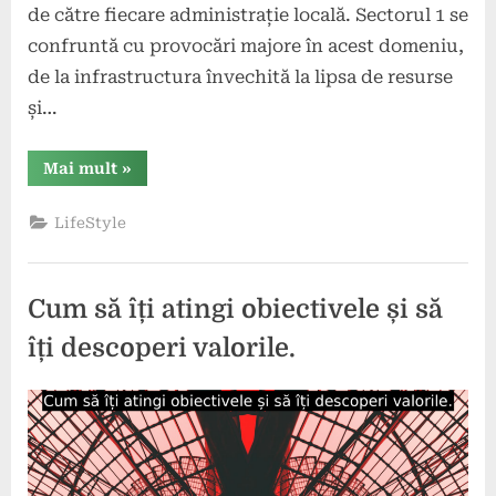
de către fiecare administrație locală. Sectorul 1 se
confruntă cu provocări majore în acest domeniu,
de la infrastructura învechită la lipsa de resurse
și…
“Ramona
Mai mult
»
Ioana
Bruynseels,
candidat
LifeStyle
primăria
sector
1,
pentru
facturi
Cum să îți atingi obiectivele și să
mai
mici
și
îți descoperi valorile.
eficiență
energetică
în
Sectorul
Posted
By
9
1”
comunicat
on
mai
2024