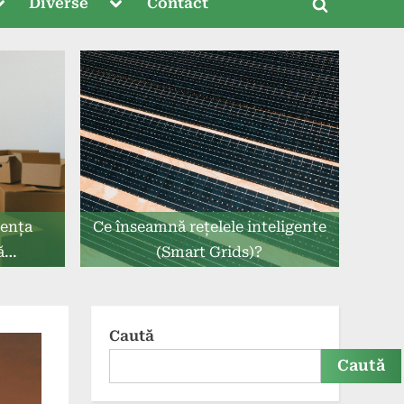
oggle
Toggle
Diverse
Contact
Toggle
ub-
sub-
menu
menu
search
form
iența
Ce înseamnă rețelele inteligente
ă
(Smart Grids)?
casnic?
Caută
Caută