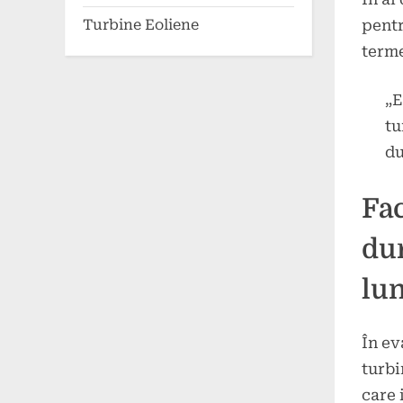
pentr
Turbine Eoliene
terme
„E
tu
du
Fac
dur
lun
În ev
turbi
care 