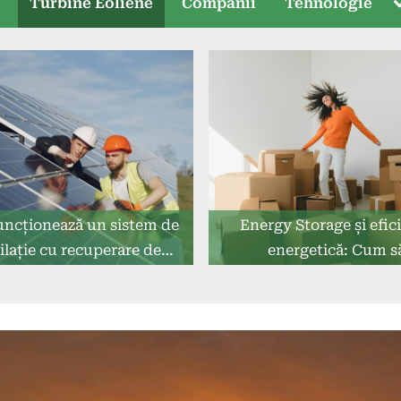
T
e
Turbine Eoliene
Companii
Tehnologie
s
ncționează un sistem de
Energy Storage și efic
ilație cu recuperare de
energetică: Cum s
căldură?
îmbunătățești consumul 