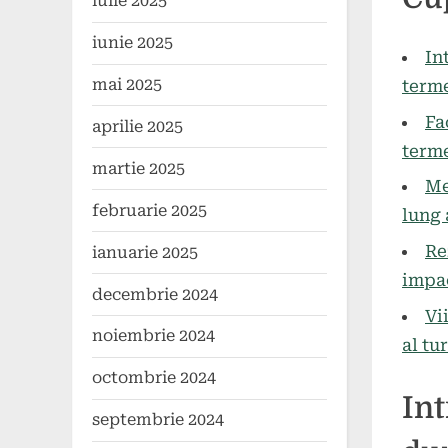
iulie 2025
on
mai
comen
2024
iunie 2025
In
mai 2025
terme
Fa
aprilie 2025
terme
martie 2025
Me
februarie 2025
lung 
Re
ianuarie 2025
impac
decembrie 2024
Vi
noiembrie 2024
al tu
octombrie 2024
Int
septembrie 2024