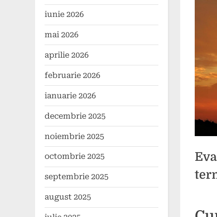
iunie 2026
mai 2026
aprilie 2026
februarie 2026
ianuarie 2026
decembrie 2025
noiembrie 2025
Eva
octombrie 2025
ter
septembrie 2025
august 2025
Poste
By
5
1
comun
Cu