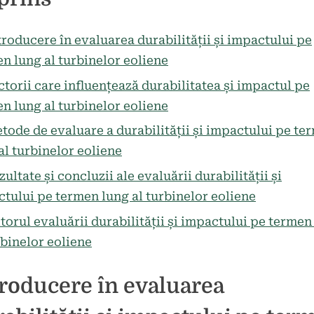
la
tariu
Evaluarea
durabilității
troducere în evaluarea durabilității și impactului pe
turbinelor
n lung al turbinelor eoliene
eoliene
ctorii care influențează durabilitatea și impactul pe
pe
n lung al turbinelor eoliene
termen
lung.
tode de evaluare a durabilității și impactului pe te
al turbinelor eoliene
zultate și concluzii ale evaluării durabilității și
tului pe termen lung al turbinelor eoliene
itorul evaluării durabilității și impactului pe termen
rbinelor eoliene
roducere în evaluarea