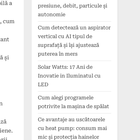
ilă a
presiune, debit, particule și
autonomie
e, cum
Cum detectează un aspirator
vertical cu AI tipul de
tant
suprafață și își ajustează
puterea în mers
ă și
Solar Watts: 17 Ani de
Inovatie in Iluminatul cu
LED
Cum alegi programele
n
potrivite la mașina de spălat
Ce avantaje au uscătoarele
ază
cu heat pump: consum mai
iene.
mic și protecția hainelor
gii