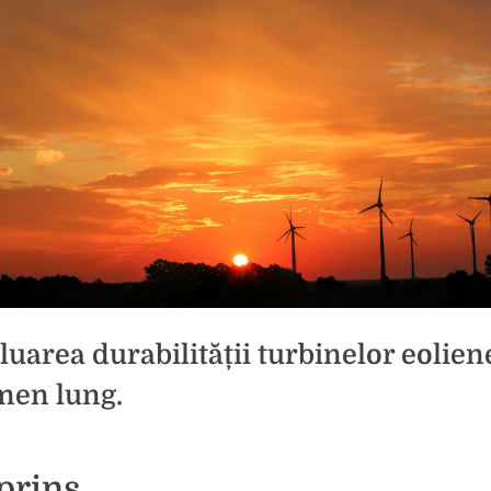
luarea durabilității turbinelor eolien
men lung.
d
icat
prins