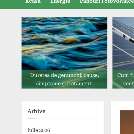
Acasă
Energie
Panouri Fotovoltaic
Durerea de genunchi: cauze,
Cum fu
simptome și tratament.
vent
Arhive
iulie 2026