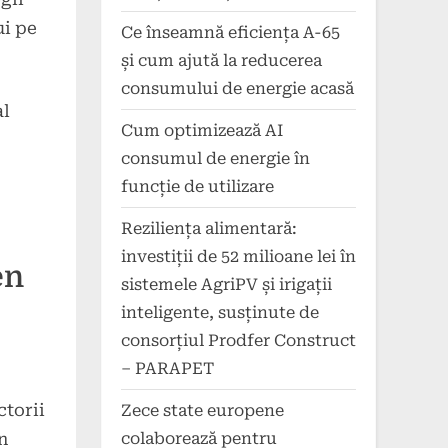
ui pe
Ce înseamnă eficiența A-65
și cum ajută la reducerea
consumului de energie acasă
al
Cum optimizează AI
consumul de energie în
funcție de utilizare
Reziliența alimentară:
investiții de 52 milioane lei în
en
sistemele AgriPV și irigații
inteligente, susținute de
consorțiul Prodfer Construct
– PARAPET
ctorii
Zece state europene
colaborează pentru
n