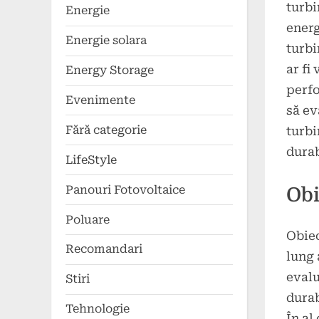
turbi
Energie
energ
Energie solara
turbi
ar fi
Energy Storage
perfo
Evenimente
să ev
Fără categorie
turbi
durab
LifeStyle
Panouri Fotovoltaice
Obi
Poluare
Obiec
Recomandari
lung 
evalu
Stiri
durab
Tehnologie
În al