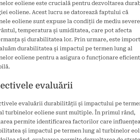
nelor eoliene este crucială pentru dezvoltarea durab
iei eoliene. Acest lucru se datorează faptului că
nele eoliene sunt expuse la condiții de mediu sever
 vântul, temperatura și umiditatea, care pot afecta
rmanța și durabilitatea lor. Prin urmare, este impor
aluăm durabilitatea și impactul pe termen lung al
nelor eoliene pentru a asigura o funcționare eficient
ilă.
ectivele evaluării
tivele evaluării durabilității și impactului pe terme
al turbinelor eoliene sunt multiple. În primul rând,
area permite identificarea factorilor care influențe
ilitatea și impactul pe termen lung al turbinelor eol
 doilea rând, evaluarea permite dezvoltarea de strate