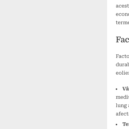
acest
econo
terme
Fac
Facto
durab
eolie
Vâ
mediu
lung 
afect
Te