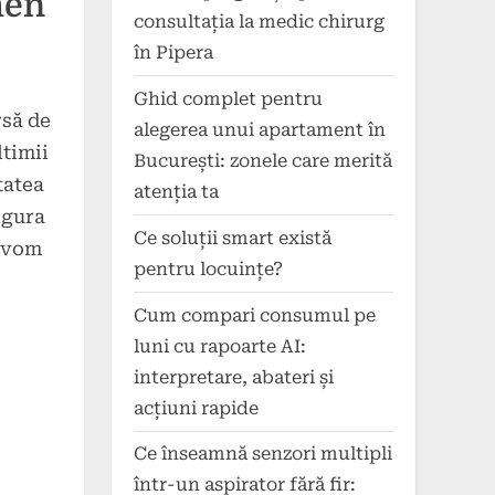
men
consultația la medic chirurg
în Pipera
Ghid complet pentru
rsă de
alegerea unui apartament în
ltimii
București: zonele care merită
tatea
atenția ta
igura
Ce soluții smart există
, vom
pentru locuințe?
Cum compari consumul pe
luni cu rapoarte AI:
interpretare, abateri și
acțiuni rapide
Ce înseamnă senzori multipli
într-un aspirator fără fir: