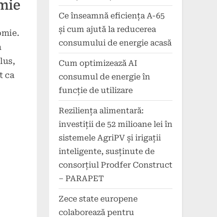
mie
Ce înseamnă eficiența A-65
și cum ajută la reducerea
omie.
consumului de energie acasă
a
lus,
Cum optimizează AI
t ca
consumul de energie în
funcție de utilizare
Reziliența alimentară:
investiții de 52 milioane lei în
sistemele AgriPV și irigații
inteligente, susținute de
consorțiul Prodfer Construct
– PARAPET
Zece state europene
colaborează pentru