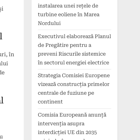
instalarea unei rețele de
și
turbine eoliene în Marea
Nordului
l
Executivul elaborează Planul
de Pregătire pentru a
preveni Riscurile sistemice
ri, în
în sectorul energiei electrice
lui
de
Strategia Comisiei Europene
vizează construcția primelor
centrale de fuziune pe
l
continent
Comisia Europeană anunță
intervenția asupra
interdicției UE din 2035
ru