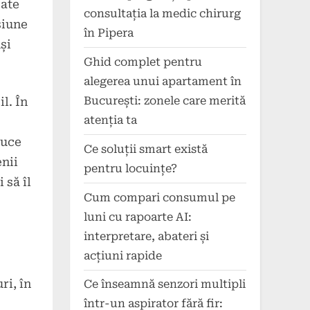
pate
consultația la medic chirurg
siune
în Pipera
și
Ghid complet pentru
alegerea unui apartament în
București: zonele care merită
l. În
atenția ta
duce
Ce soluții smart există
enii
pentru locuințe?
 să îl
Cum compari consumul pe
luni cu rapoarte AI:
interpretare, abateri și
acțiuni rapide
ri, în
Ce înseamnă senzori multipli
într-un aspirator fără fir: