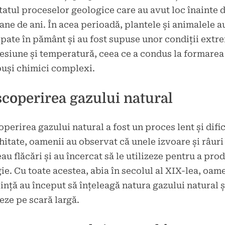
tatul proceselor geologice care au avut loc înainte 
ane de ani. În acea perioadă, plantele și animalele a
pate în pământ și au fost supuse unor condiții extr
esiune și temperatură, ceea ce a condus la formarea
uși chimici complexi.
coperirea gazului natural
perirea gazului natural a fost un proces lent și difici
hitate, oamenii au observat că unele izvoare și râuri
au flăcări și au încercat să le utilizeze pentru a pro
ie. Cu toate acestea, abia în secolul al XIX-lea, oam
iință au început să înțeleagă natura gazului natural și
zeze pe scară largă.