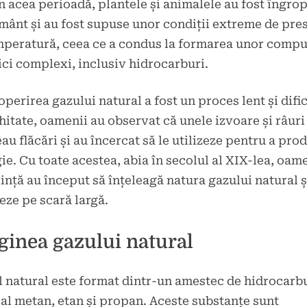
În acea perioadă, plantele și animalele au fost îngro
mânt și au fost supuse unor condiții extreme de pre
mperatură, ceea ce a condus la formarea unor compu
ci complexi, inclusiv hidrocarburi.
perirea gazului natural a fost un proces lent și difici
hitate, oamenii au observat că unele izvoare și râuri
au flăcări și au încercat să le utilizeze pentru a pro
ie. Cu toate acestea, abia în secolul al XIX-lea, oam
iință au început să înțeleagă natura gazului natural și
zeze pe scară largă.
ginea gazului natural
 natural este format dintr-un amestec de hidrocarbu
al metan, etan și propan. Aceste substanțe sunt