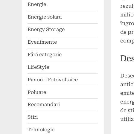
Energie
rezul
milio
Energie solara
îngro
Energy Storage
de pr
comp
Evenimente
Fără categorie
Des
LifeStyle
Desco
Panouri Fotovoltaice
antic
Poluare
emite
energ
Recomandari
de șt
Stiri
utili
Tehnologie