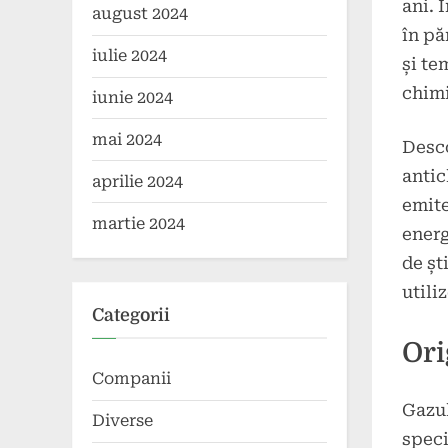
ani. 
august 2024
în pă
iulie 2024
și te
chimi
iunie 2024
mai 2024
Desco
antic
aprilie 2024
emite
martie 2024
energ
de șt
utili
Categorii
Ori
Companii
Gazul
Diverse
speci