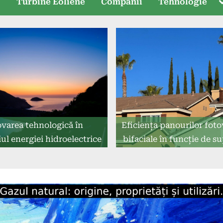
T
e
Turbine Eoliene
Companii
Tehnologie
s
ovarea tehnologică în
Eficiența panourilor foto
l energiei hidroelectrice
bifaciale în funcție de s
de montare