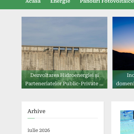
Acasă
Energie
Panouri Fotovoltaic
Dezvoltarea Hidroenergiei și
In
Parteneriatelor Public-Private în
domeniu
România
Arhive
iulie 2026