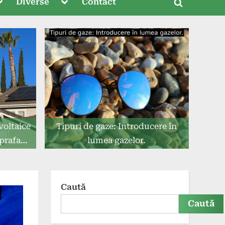
oggle
Toggle
Diverse
Contact
Toggle
ub-
sub-
menu
menu
search
form
voltaice
Tipuri de gaze: Introducere în
uprafața
lumea gazelor.
Caută
Caută