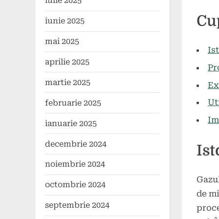
iulie 2025
Poste
By
24
comun
Cu
iunie 2025
on
mai
2024
mai 2025
Is
aprilie 2025
Pr
martie 2025
Ex
Ut
februarie 2025
Im
ianuarie 2025
decembrie 2024
Ist
noiembrie 2024
Gazul
octombrie 2024
de mi
septembrie 2024
proce