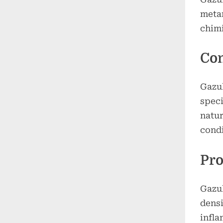
metan
chimi
Com
Gazul
speci
natur
condi
Pro
Gazul
densi
infla