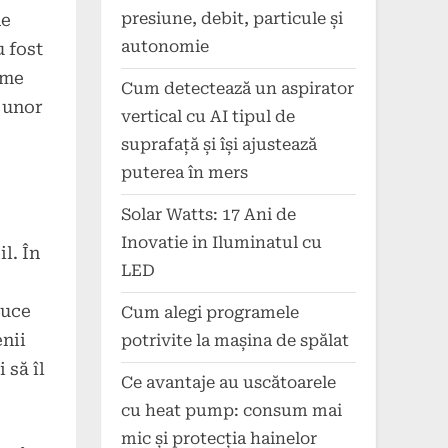
presiune, debit, particule și
de
autonomie
u fost
eme
Cum detectează un aspirator
 unor
vertical cu AI tipul de
suprafață și își ajustează
puterea în mers
Solar Watts: 17 Ani de
Inovatie in Iluminatul cu
l. În
LED
duce
Cum alegi programele
enii
potrivite la mașina de spălat
 să îl
Ce avantaje au uscătoarele
cu heat pump: consum mai
mic și protecția hainelor