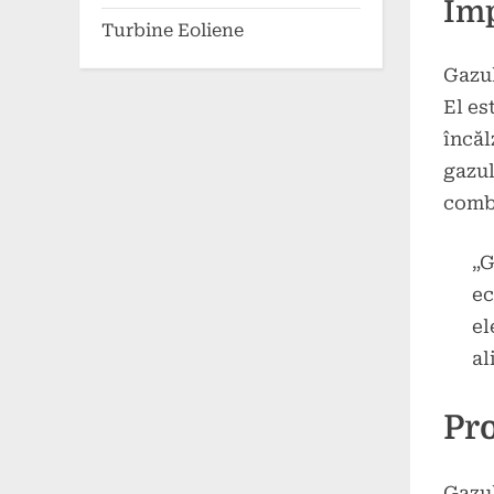
Imp
Turbine Eoliene
Gazul
El es
încăl
gazul
combu
„G
ec
el
al
Pro
Gazul