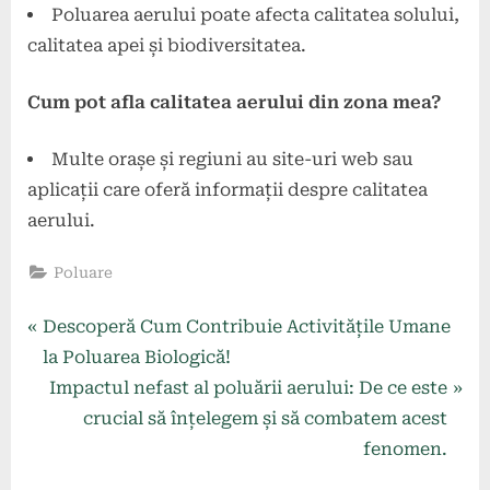
Poluarea aerului poate afecta calitatea solului,
calitatea apei și biodiversitatea.
Cum pot afla calitatea aerului din zona mea?
Multe orașe și regiuni au site-uri web sau
aplicații care oferă informații despre calitatea
aerului.
Poluare
Navigare
P
Descoperă Cum Contribuie Activitățile Umane
r
la Poluarea Biologică!
în
e
N
Impactul nefast al poluării aerului: De ce este
articole
v
e
crucial să înțelegem și să combatem acest
i
x
fenomen.
o
t