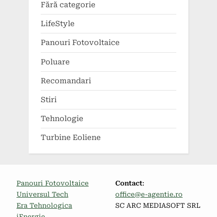
Fără categorie
LifeStyle
Panouri Fotovoltaice
Poluare
Recomandari
Stiri
Tehnologie
Turbine Eoliene
Panouri Fotovoltaice
Contact
:
Universul Tech
office@e-agentie.ro
Era Tehnologica
SC ARC MEDIASOFT SRL
iEnergie