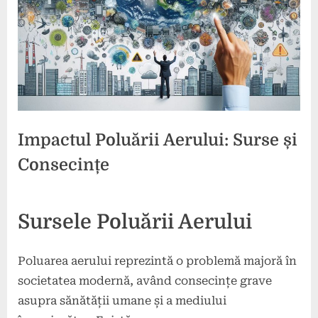
Impactul Poluării Aerului: Surse și
Consecințe
Posted
By
15
2
comunicat
Sursele Poluării Aerului
on
la
martie
comentarii
Impactul
2024
Poluării
Poluarea aerului reprezintă o problemă majoră în
Aerului:
societatea modernă, având consecințe grave
Surse
asupra sănătății umane și a mediului
și