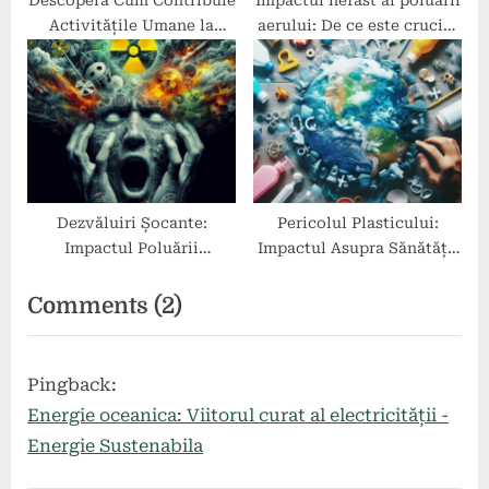
Activitățile Umane la
aerului: De ce este crucial
Poluarea Biologică!
să înțelegem și să
combatem acest fenomen.
Dezvăluiri Șocante:
Pericolul Plasticului:
Impactul Poluării
Impactul Asupra Sănătății
Radioactive!
și Mediului
on
Comments
(2)
“Impactul
Poluării
Pingback:
Aerului:
Energie oceanica: Viitorul curat al electricității -
Surse
Energie Sustenabila
și