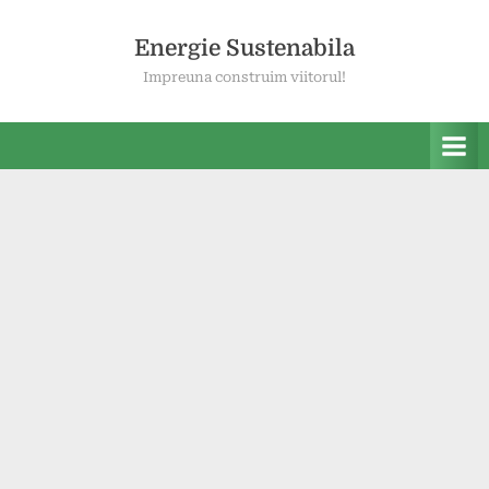
Skip
to
Energie Sustenabila
content
Impreuna construim viitorul!