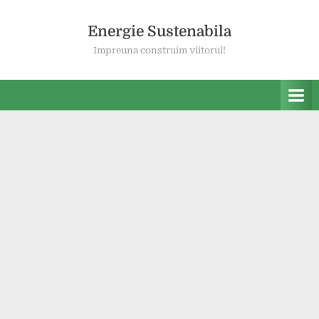
Skip
to
Energie Sustenabila
content
Impreuna construim viitorul!