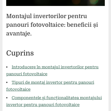
Montajul invertorilor pentru
panouri fotovoltaice: beneficii și
avantaje.
Posted
By
27
comunicat
Cuprins
on
mai
2024
Introducere în montajul invertorilor pentru
panouri fotovoltaice
Tipuri de montaj invertor pentru panouri
fotovoltaice
Componentele și funcționalitatea montajului
invertor pentru panouri fotovoltaice