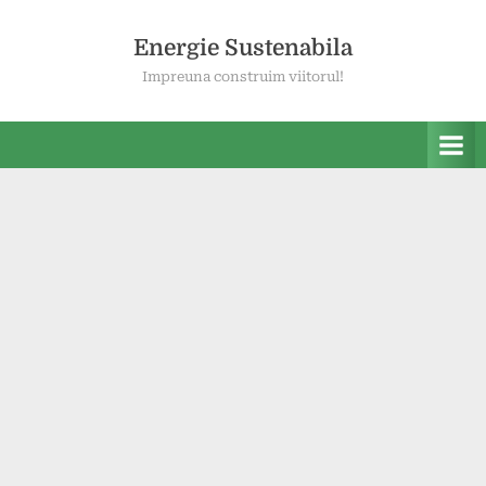
Skip
to
Energie Sustenabila
content
Impreuna construim viitorul!