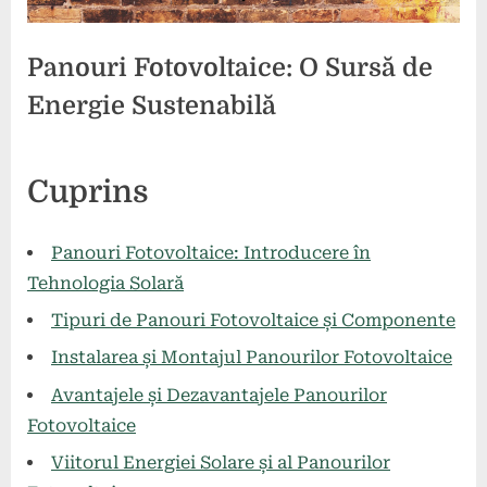
Panouri Fotovoltaice: O Sursă de
Energie Sustenabilă
Posted
By
26
comunicat
Cuprins
on
mai
2024
Panouri Fotovoltaice: Introducere în
Tehnologia Solară
Tipuri de Panouri Fotovoltaice și Componente
Instalarea și Montajul Panourilor Fotovoltaice
Avantajele și Dezavantajele Panourilor
Fotovoltaice
Viitorul Energiei Solare și al Panourilor