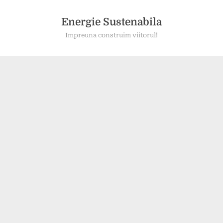
Skip
to
Energie Sustenabila
content
Impreuna construim viitorul!