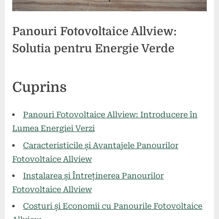
Panouri Fotovoltaice Allview:
Solutia pentru Energie Verde
Posted
By
27
comunicat
Cuprins
on
mai
2024
Panouri Fotovoltaice Allview: Introducere în
Lumea Energiei Verzi
Caracteristicile și Avantajele Panourilor
Fotovoltaice Allview
Instalarea și Întreținerea Panourilor
Fotovoltaice Allview
Costuri și Economii cu Panourile Fotovoltaice