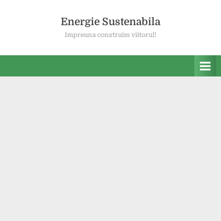
Skip
to
Energie Sustenabila
content
Impreuna construim viitorul!