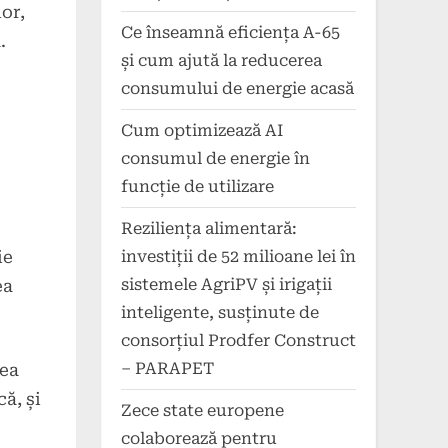
or,
Ce înseamnă eficiența A-65
.
și cum ajută la reducerea
consumului de energie acasă
Cum optimizează AI
consumul de energie în
funcție de utilizare
Reziliența alimentară:
investiții de 52 milioane lei în
ie
sistemele AgriPV și irigații
ea
inteligente, susținute de
consorțiul Prodfer Construct
– PARAPET
rea
ă, și
Zece state europene
colaborează pentru