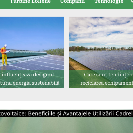
T
e
Turbine Eoliene
Companii
Tehnologie
s
influențează designul
Care sunt tendințele
tural energia sustenabilă
reciclarea echipament
solare?