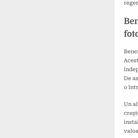
regen
Ben
fot
Benef
Acest
indep
De as
o înt
Un al
creșt
insta
valoa