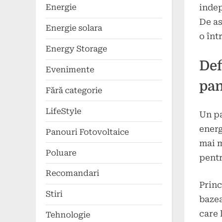
indep
Energie
De as
Energie solara
o înt
Energy Storage
Def
Evenimente
pan
Fără categorie
LifeStyle
Un pa
energ
Panouri Fotovoltaice
mai m
Poluare
pentr
Recomandari
Princ
Stiri
bazea
care 
Tehnologie