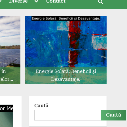
oggle
Toggle
Diverse
Contact
Toggle
ub-
sub-
menu
menu
search
form
 în
Energie Solară: Beneficii și
elor
Dezavantaje.
Caută
Caută