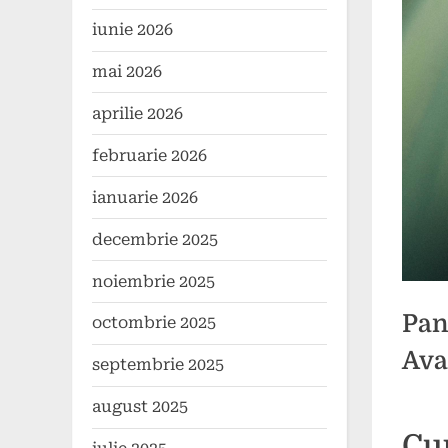
iunie 2026
mai 2026
aprilie 2026
februarie 2026
ianuarie 2026
decembrie 2025
noiembrie 2025
Pan
octombrie 2025
Ava
septembrie 2025
august 2025
Poste
By
26
1
comun
Cu