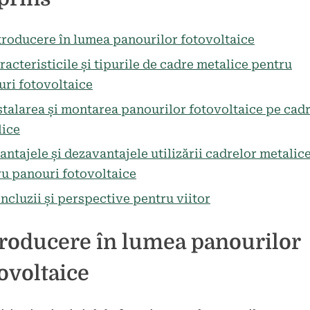
la
tariu
Panouri
Fotovoltaice:
troducere în lumea panourilor fotovoltaice
Beneficiile
racteristicile și tipurile de cadre metalice pentru
și
ri fotovoltaice
Avantajele
Utilizării
stalarea și montarea panourilor fotovoltaice pe cad
Cadrelor
lice
Metalice
antajele și dezavantajele utilizării cadrelor metalic
u panouri fotovoltaice
ncluzii și perspective pentru viitor
troducere în lumea panourilor
ovoltaice