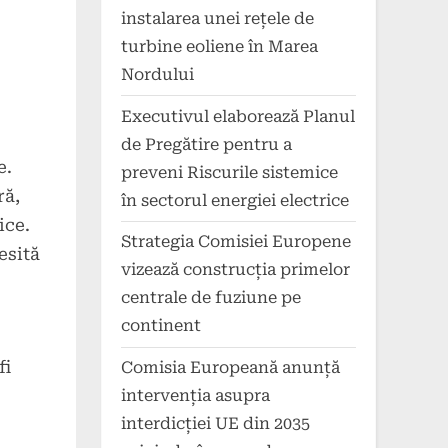
instalarea unei rețele de
turbine eoliene în Marea
Nordului
Executivul elaborează Planul
de Pregătire pentru a
e.
preveni Riscurile sistemice
ră,
în sectorul energiei electrice
ice.
Strategia Comisiei Europene
esită
vizează construcția primelor
centrale de fuziune pe
continent
fi
Comisia Europeană anunță
intervenția asupra
interdicției UE din 2035