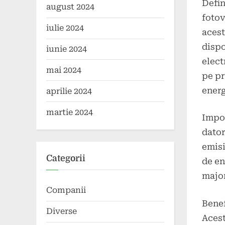
Defin
august 2024
fotov
iulie 2024
acest
dispo
iunie 2024
elect
mai 2024
pe pr
energ
aprilie 2024
martie 2024
Impor
dator
emisi
Categorii
de en
major
Companii
Benef
Diverse
Acest