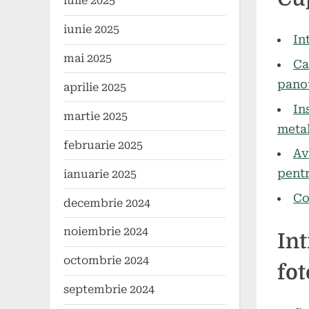
iulie 2025
on
mai
comen
2024
iunie 2025
In
mai 2025
Ca
panou
aprilie 2025
In
martie 2025
meta
februarie 2025
Av
pentr
ianuarie 2025
Co
decembrie 2024
noiembrie 2024
In
octombrie 2024
fot
septembrie 2024