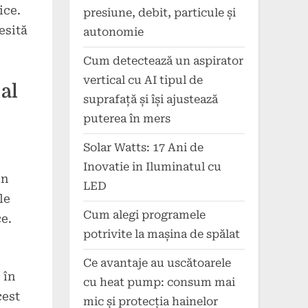
ice.
presiune, debit, particule și
esită
autonomie
Cum detectează un aspirator
vertical cu AI tipul de
 al
suprafață și își ajustează
puterea în mers
Solar Watts: 17 Ani de
Inovatie in Iluminatul cu
in
LED
le
Cum alegi programele
e.
potrivite la mașina de spălat
Ce avantaje au uscătoarele
 în
cu heat pump: consum mai
cest
mic și protecția hainelor