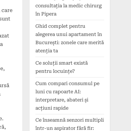
consultația la medic chirurg
 care
în Pipera
 sunt
Ghid complet pentru
alegerea unui apartament în
azat
București: zonele care merită
ia
atenția ta
Ce soluții smart există
e,
pentru locuințe?
Cum compari consumul pe
ursă
luni cu rapoarte AI:
n
interpretare, abateri și
acțiuni rapide
e.
Ce înseamnă senzori multipli
ră,
într-un aspirator fără fir: