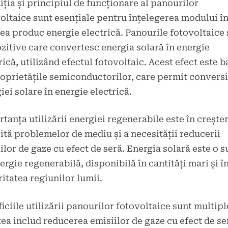
iția și principiul de funcționare al panourilor
oltaice sunt esențiale pentru înțelegerea modului în
ea produc energie electrică. Panourile fotovoltaice
zitive care convertesc energia solară în energie
rică, utilizând efectul fotovoltaic. Acest efect este b
oprietățile semiconductorilor, care permit convers
iei solare în energie electrică.
tanța utilizării energiei regenerabile este în creșter
ită problemelor de mediu și a necesității reducerii
ilor de gaze cu efect de seră. Energia solară este o s
ergie regenerabilă, disponibilă în cantități mari și î
itatea regiunilor lumii.
iciile utilizării panourilor fotovoltaice sunt multipl
ea includ reducerea emisiilor de gaze cu efect de se