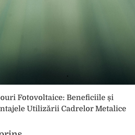
ouri Fotovoltaice: Beneficiile și
ntajele Utilizării Cadrelor Metalice
d
icat
prins