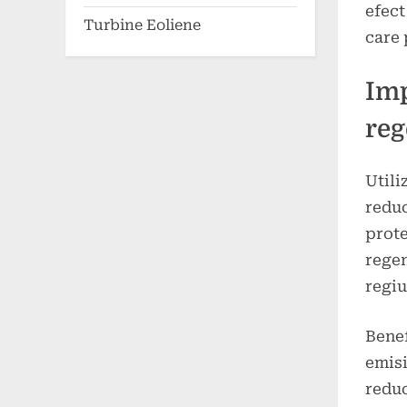
efect
Turbine Eoliene
care 
Imp
reg
Utili
reduc
prote
regen
regiu
Benef
emisi
reduc