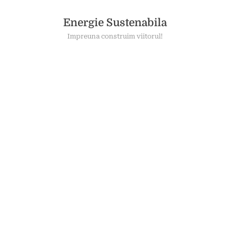
Skip
to
Energie Sustenabila
content
Impreuna construim viitorul!