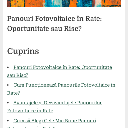
Panouri Fotovoltaice în Rate:
Oportunitate sau Risc?
Posted
By
26
2
comunicat
Cuprins
on
la
mai
comentarii
Panouri
2024
Fotovoltaice
Panouri Fotovoltaice în Rate: Oportunitate
în
sau Risc?
Rate:
Cum Funcționează Panourile Fotovoltaice în
Oportunitate
sau
Rate?
Risc?
Avantajele și Dezavantajele Panourilor
Fotovoltaice în Rate
Cum să Alegi Cele Mai Bune Panouri