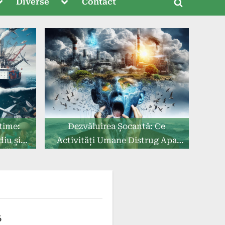
oggle
Toggle
Diverse
Contact
Toggle
ub-
sub-
menu
menu
search
form
time:
Dezvăluirea Șocantă: Ce
iu și
Activități Umane Distrug Apa
Noastră
6