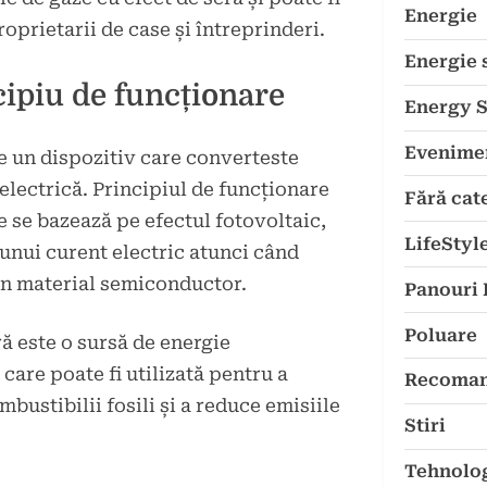
Energie
oprietarii de case și întreprinderi.
Energie 
ncipiu de funcționare
Energy 
Evenime
e un dispozitiv care converteste
electrică. Principiul de funcționare
Fără cat
e se bazează pe efectul fotovoltaic,
LifeStyl
unui curent electric atunci când
un material semiconductor.
Panouri 
Poluare
ă este o sursă de energie
care poate fi utilizată pentru a
Recoman
ustibilii fosili și a reduce emisiile
Stiri
Tehnolo