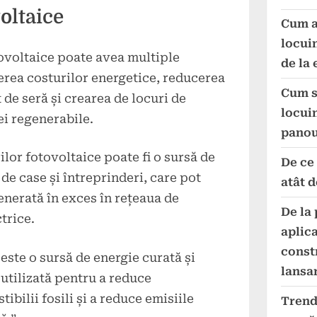
oltaice
Cum a
locuin
tovoltaice poate avea multiple
de la 
cerea costurilor energetice, reducerea
Cum s
 de seră și crearea de locuri de
locui
ei regenerabile.
panou
ilor fotovoltaice poate fi o sursă de
De ce
de case și întreprinderi, care pot
atât 
enerată în exces în rețeaua de
De la 
trice.
aplic
const
este o sursă de energie curată și
lansa
 utilizată pentru a reduce
bilii fosili și a reduce emisiile
Trend