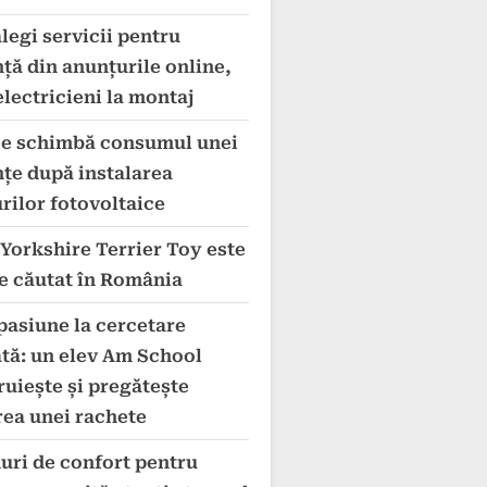
legi servicii pentru
ță din anunțurile online,
electricieni la montaj
e schimbă consumul unei
nțe după instalarea
rilor fotovoltaice
 Yorkshire Terrier Toy este
de căutat în România
pasiune la cercetare
ată: un elev Am School
ruiește și pregătește
rea unei rachete
uri de confort pentru