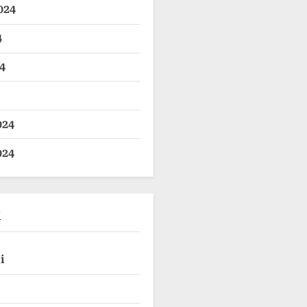
024
4
4
024
024
i
i