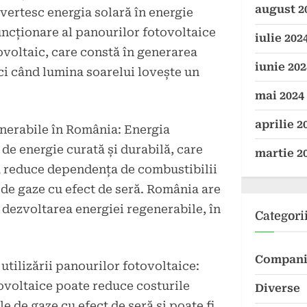
august 2
vertesc energia solară în energie
funcționare al panourilor fotovoltaice
iulie 202
ovoltaic, care constă în generarea
iunie 202
ci când lumina soarelui lovește un
mai 2024
aprilie 2
nerabile în România: Energia
 de energie curată și durabilă, care
martie 2
 a reduce dependența de combustibilii
e de gaze cu efect de seră. România are
dezvoltarea energiei regenerabile, în
Categori
Compani
 utilizării panourilor fotovoltaice:
ovoltaice poate reduce costurile
Diverse
e de gaze cu efect de seră și poate fi