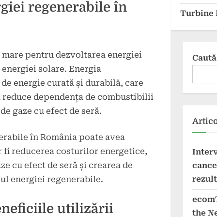
giei regenerabile în
Turbine 
 mare pentru dezvoltarea energiei
Caută
 energiei solare. Energia
 de energie curată și durabilă, care
 a reduce dependența de combustibilii
 de gaze cu efect de seră.
Artic
nerabile în România poate avea
r fi reducerea costurilor energetice,
Inter
ze cu efect de seră și crearea de
cancer
rezul
ul energiei regenerabile.
ecomT
neficiile utilizării
the N