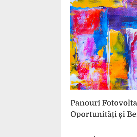
Panouri Fotovolta
Oportunități și Be
Posted
By
26
2
comunicat