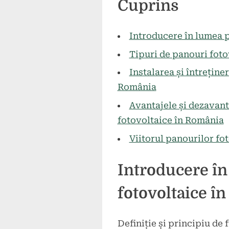
Cuprins
on
la
mai
comentarii
Panouri
2024
Fotovoltaice
Introducere în lumea 
în
Tipuri de panouri fotov
România:
Instalarea și întreține
Oportunități
și
România
Beneficii
Avantajele și dezavanta
fotovoltaice în România
Viitorul panourilor fo
Introducere în
fotovoltaice î
Definiție și principiu de