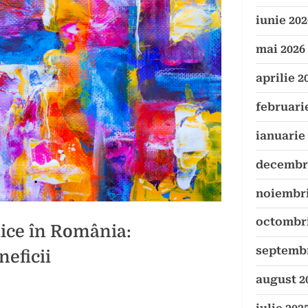
iunie 202
mai 2026
aprilie 2
februari
ianuarie
decembri
noiembri
octombri
ice în România:
septembr
neficii
august 2