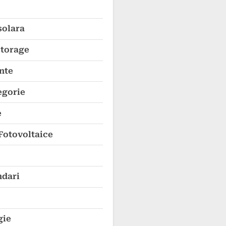
solara
Storage
nte
egorie
e
Fotovoltaice
dari
gie