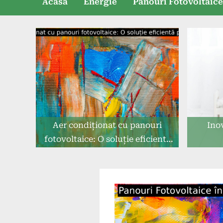
Acasă
Energie
Panouri Fotovoltaic
Aer condiționat cu panouri
Ino
fotovoltaice: O soluție eficientă
pentru viitor.