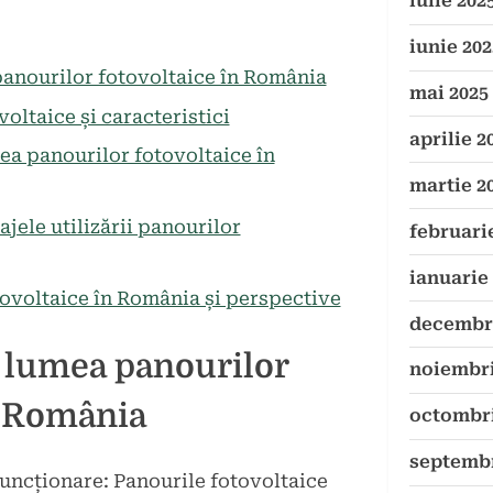
iulie 202
iunie 202
panourilor fotovoltaice în România
mai 2025
oltaice și caracteristici
aprilie 2
rea panourilor fotovoltaice în
martie 2
jele utilizării panourilor
februari
ianuarie
tovoltaice în România și perspective
decembri
 lumea panourilor
noiembri
n România
octombri
septembr
 funcționare: Panourile fotovoltaice