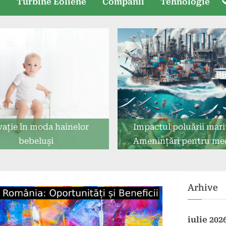
T
e
Turbine Eoliene
Companii
Tehnologie
s
vație în moda hainelor
Impactul poluării mari
bebeluși
Amenințări pentru med
sănătate
Arhive
iulie 202