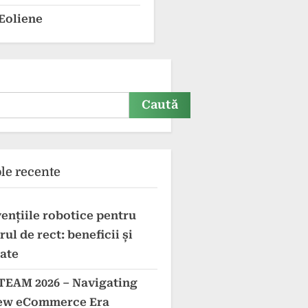
Eoliene
Caută
ole recente
vențiile robotice pentru
ul de rect: beneficii și
tate
EAM 2026 – Navigating
ew eCommerce Era