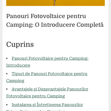
Panouri Fotovoltaice pentru
Camping: O Introducere Completă
Posted
By
26
comunicat
Cuprins
on
mai
2024
Panouri Fotovoltaice pentru Camping:
Introducere
Tipuri de Panouri Fotovoltaice pentru
Camping
Avantajele și Dezavantajele Panourilor
Fotovoltaice pentru Camping
Instalarea și Întreținerea Panourilor