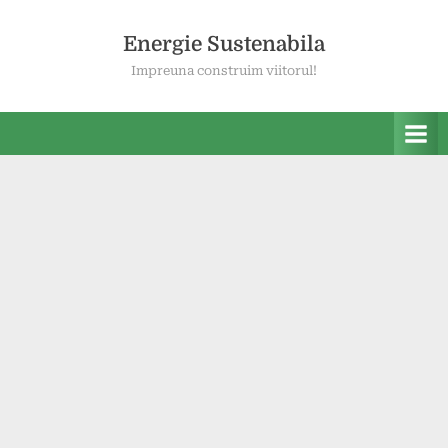
Skip
to
Energie Sustenabila
content
Impreuna construim viitorul!