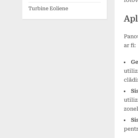
fotov
Turbine Eoliene
Apl
Panou
ar fi:
Ge
utili
clădir
Si
utili
zonel
Si
pentr