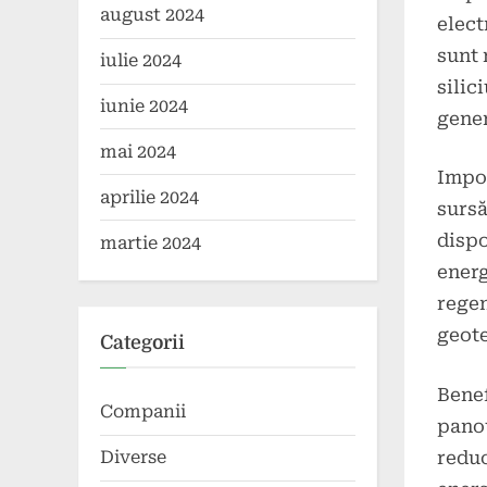
august 2024
elect
sunt 
iulie 2024
silic
iunie 2024
gener
mai 2024
Impor
aprilie 2024
sursă
dispo
martie 2024
energ
regen
geot
Categorii
Benef
Companii
panou
reduc
Diverse