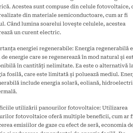
rică. Acestea sunt compuse din celule fotovoltaice, 
realizate din materiale semiconductoare, cum ar fi
iul. Când lumina soarelui lovește celulele, acestea
ează un curent electric.
tanța energiei regenerabile: Energia regenerabilă e
 de energie care se regenerează în mod natural și es
nibilă în cantități nelimitate. Ea este o alternativă l
ia fosilă, care este limitată și poluează mediul. Ener
erabilă include energia solară, eoliană, hidroelectri
ermală.
iciile utilizării panourilor fotovoltaice: Utilizarea
rilor fotovoltaice oferă multiple beneficii, cum ar f
erea emisiilor de gaze cu efect de seră, economia d