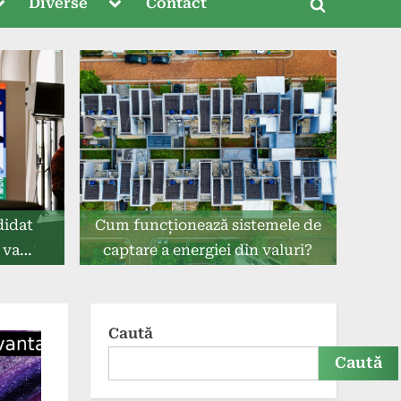
oggle
Toggle
Diverse
Contact
Toggle
ub-
sub-
menu
menu
search
form
didat
Cum funcționează sistemele de
 va
captare a energiei din valuri?
ement
or
Caută
Caută