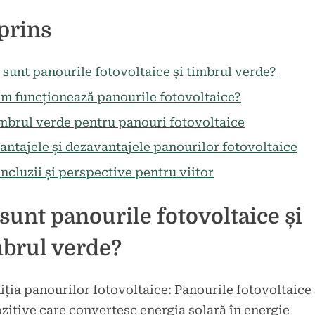
d
icat
prins
 sunt panourile fotovoltaice și timbrul verde?
m funcționează panourile fotovoltaice?
mbrul verde pentru panouri fotovoltaice
antajele și dezavantajele panourilor fotovoltaice
ncluzii și perspective pentru viitor
sunt panourile fotovoltaice și
mbrul verde?
iția panourilor fotovoltaice: Panourile fotovoltaice
zitive care convertesc energia solară în energie