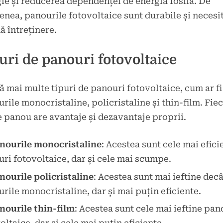
ie și reducerea dependenței de energia fosilă. De
nea, panourile fotovoltaice sunt durabile și necesi
ă întreținere.
uri de panouri fotovoltaice
ă mai multe tipuri de panouri fotovoltaice, cum ar fi
rile monocristaline, policristaline și thin-film. Fie
e panou are avantaje și dezavantaje proprii.
nourile monocristaline
: Acestea sunt cele mai efici
ri fotovoltaice, dar și cele mai scumpe.
nourile policristaline
: Acestea sunt mai ieftine decâ
rile monocristaline, dar și mai puțin eficiente.
nourile thin-film
: Acestea sunt cele mai ieftine pan