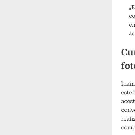
„E
co
en
as
Cu
fot
Înain
este 
acest
conve
reali
compo