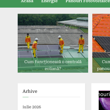
Acasă
Energie
Panouri Fotovoltaic
Cum funcționează o centrală
Cum 
eoliană?
panour
Arhive
iulie 2026