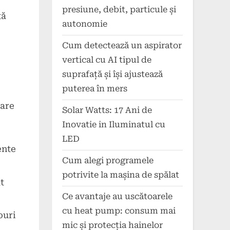
presiune, debit, particule și
tă
autonomie
Cum detectează un aspirator
vertical cu AI tipul de
suprafață și își ajustează
puterea în mers
care
Solar Watts: 17 Ani de
Inovatie in Iluminatul cu
LED
ente
Cum alegi programele
potrivite la mașina de spălat
t
Ce avantaje au uscătoarele
cu heat pump: consum mai
ouri
mic și protecția hainelor