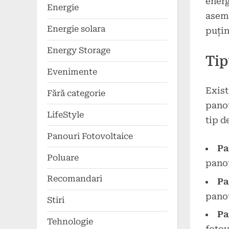
energ
Energie
aseme
Energie solara
puțin
Energy Storage
Tip
Evenimente
Exist
Fără categorie
panou
LifeStyle
tip d
Panouri Fotovoltaice
Pa
Poluare
panou
Recomandari
Pa
panou
Stiri
Pa
Tehnologie