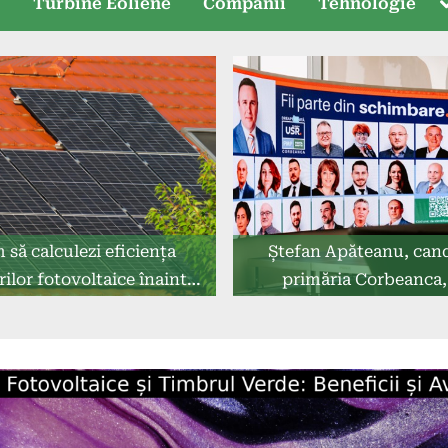
T
e
Turbine Eoliene
Companii
Tehnologie
s
să calculezi eficiența
Ștefan Apăteanu, can
ilor fotovoltaice înainte
primăria Corbeanca,
de achiziție
implementa un manag
eficient al deșeuril