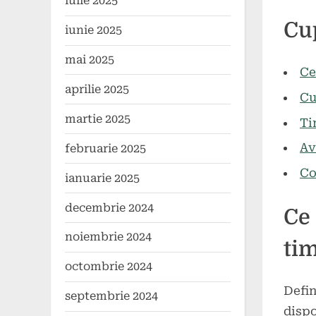
iulie 2025
Poste
By
27
comun
Cu
iunie 2025
on
mai
2024
mai 2025
Ce
aprilie 2025
Cu
martie 2025
Ti
Av
februarie 2025
Co
ianuarie 2025
decembrie 2024
Ce 
noiembrie 2024
ti
octombrie 2024
Defin
septembrie 2024
dispo