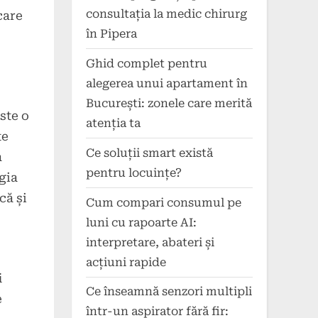
consultația la medic chirurg
care
în Pipera
Ghid complet pentru
alegerea unui apartament în
București: zonele care merită
ste o
atenția ta
te
Ce soluții smart există
a
pentru locuințe?
gia
că și
Cum compari consumul pe
luni cu rapoarte AI:
interpretare, abateri și
acțiuni rapide
i
Ce înseamnă senzori multipli
e
într-un aspirator fără fir: