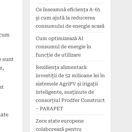
Ce înseamnă eficiența A-65
și cum ajută la reducerea
consumului de energie acasă
 cum
Cum optimizează AI
consumul de energie în
funcție de utilizare
e sunt
Reziliența alimentară:
e,
investiții de 52 milioane lei în
sistemele AgriPV și irigații
nt
inteligente, susținute de
consorțiul Prodfer Construct
– PARAPET
zate
Zece state europene
colaborează pentru