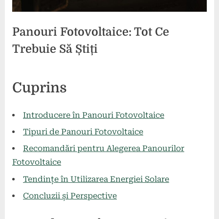
Panouri Fotovoltaice: Tot Ce
Trebuie Să Știți
Posted
By
8
comunicat
Cuprins
on
mai
2024
Introducere în Panouri Fotovoltaice
Tipuri de Panouri Fotovoltaice
Recomandări pentru Alegerea Panourilor
Fotovoltaice
Tendințe în Utilizarea Energiei Solare
Concluzii și Perspective