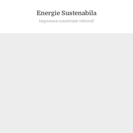
Skip
to
Energie Sustenabila
content
Impreuna construim viitorul!