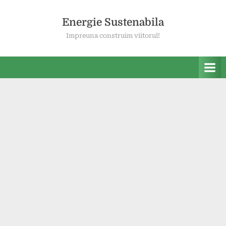
Skip
to
Energie Sustenabila
content
Impreuna construim viitorul!