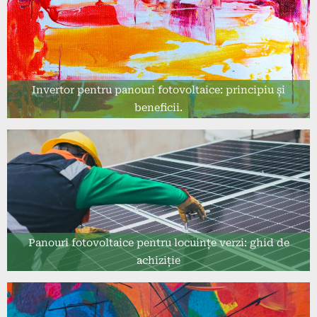
Invertor pentru panouri fotovoltaice: principiu și
beneficii.
Panouri fotovoltaice pentru locuințe verzi: ghid de
achiziție