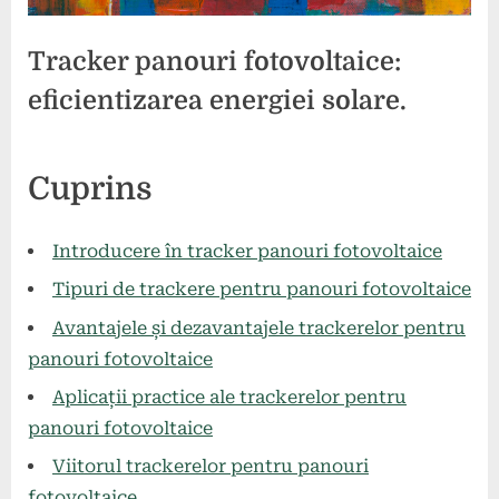
Tracker panouri fotovoltaice:
eficientizarea energiei solare.
Posted
By
26
comunicat
Cuprins
on
mai
2024
Introducere în tracker panouri fotovoltaice
Tipuri de trackere pentru panouri fotovoltaice
Avantajele și dezavantajele trackerelor pentru
panouri fotovoltaice
Aplicații practice ale trackerelor pentru
panouri fotovoltaice
Viitorul trackerelor pentru panouri
fotovoltaice