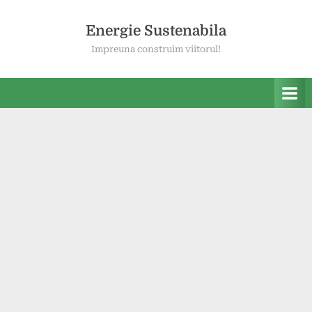
Skip
to
Energie Sustenabila
content
Impreuna construim viitorul!