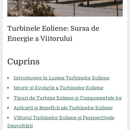
Turbinele Eoliene: Sursa de
Energie a Viitorului
Posted
By
5
3
comunicat
Cuprins
on
la
mai
comentarii
Turbinele
2024
Eoliene:
Introducere în Lumea Turbinelor Eoliene
Sursa
Istoric și Evoluție a Turbinelor Eoliene
de
Energie
Tipuri de Turbine Eoliene și Componentele lor
a
Aplicații și Beneficii ale Turbinelor Eoliene
Viitorului
Viitorul Turbinelor Eoliene și Perspectivele
Dezvoltării