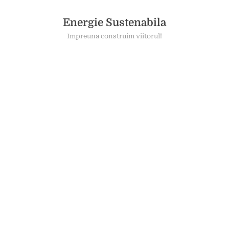
Skip
to
Energie Sustenabila
content
Impreuna construim viitorul!