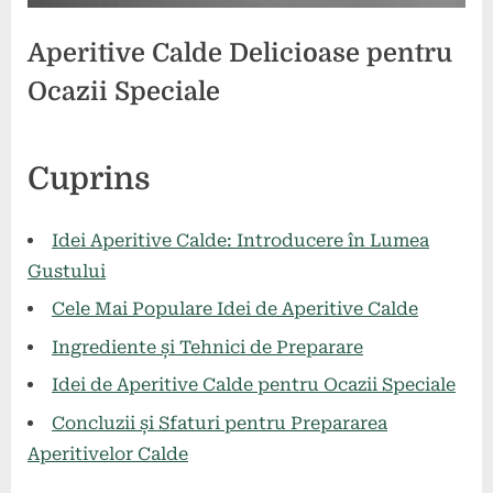
Aperitive Calde Delicioase pentru
Ocazii Speciale
Posted
By
26
press
Cuprins
on
iulie
2024
Idei Aperitive Calde: Introducere în Lumea
Gustului
Cele Mai Populare Idei de Aperitive Calde
Ingrediente și Tehnici de Preparare
Idei de Aperitive Calde pentru Ocazii Speciale
Concluzii și Sfaturi pentru Prepararea
Aperitivelor Calde