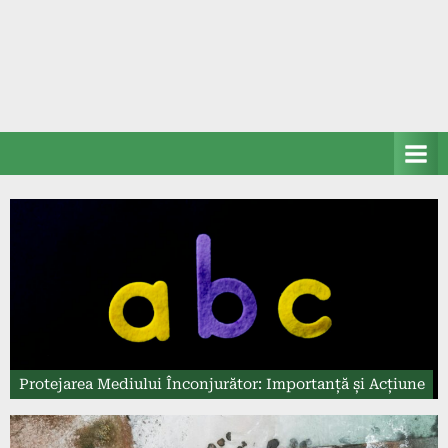
Protejarea Mediului Înconjurător: Importanță și Acțiune