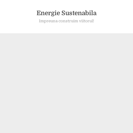
Skip
to
Energie Sustenabila
content
Impreuna construim viitorul!