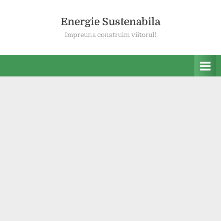
Skip
to
Energie Sustenabila
content
Impreuna construim viitorul!