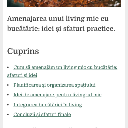
Amenajarea unui living mic cu
bucătărie: idei și sfaturi practice.
Posted
By
26
press
Cuprins
on
iulie
2024
Cum să amenajăm un living mic cu bucătărie:
sfaturi și idei
Planificarea și organizarea spațiului
Idei de amenajare pentru living-ul mic
Integrarea bucătăriei în living
Concluzii și sfaturi finale