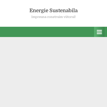
Skip
to
Energie Sustenabila
content
Impreuna construim viitorul!