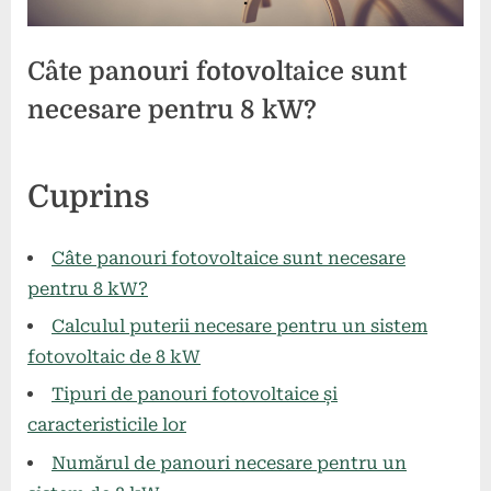
Câte panouri fotovoltaice sunt
necesare pentru 8 kW?
Posted
By
26
1
comunicat
Cuprins
on
la
mai
comentariu
Câte
2024
panouri
Câte panouri fotovoltaice sunt necesare
fotovoltaice
pentru 8 kW?
sunt
Calculul puterii necesare pentru un sistem
necesare
pentru
fotovoltaic de 8 kW
8
Tipuri de panouri fotovoltaice și
kW?
caracteristicile lor
Numărul de panouri necesare pentru un