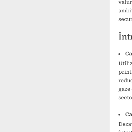
valur
ambiț
secur
Înt
Ca
Utili
print
reduc
gaze 
secto
Ca
Dezav