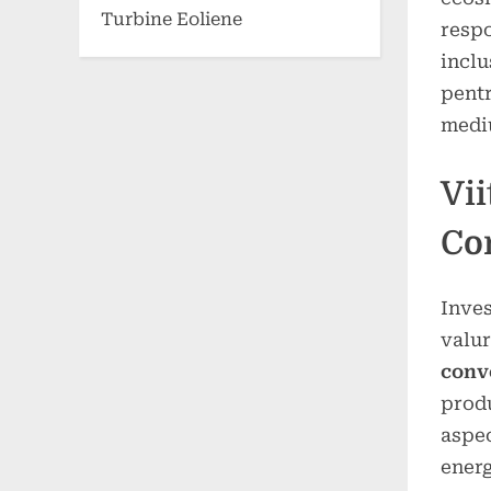
Turbine Eoliene
respo
inclu
pentr
mediu
Vii
Co
Inves
valur
conve
produ
aspec
energ