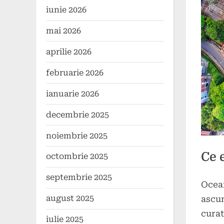
iunie 2026
mai 2026
aprilie 2026
februarie 2026
ianuarie 2026
decembrie 2025
noiembrie 2025
Ce 
octombrie 2025
septembrie 2025
Ocean
Poste
By
9
press
august 2025
ascun
on
marti
curat
2025
iulie 2025