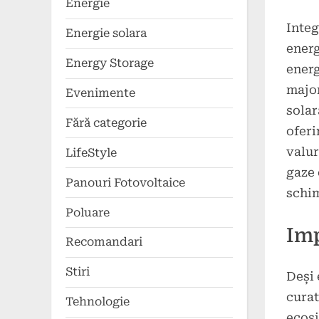
Energie
Inte
Energie solara
energ
Energy Storage
energ
major
Evenimente
solar
Fără categorie
oferi
valur
LifeStyle
gaze 
Panouri Fotovoltaice
schim
Poluare
Imp
Recomandari
Stiri
Deși 
curat
Tehnologie
ecosi