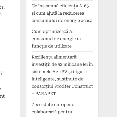
Ce înseamnă eficiența A-65
or,
și cum ajută la reducerea
ă
consumului de energie acasă
Cum optimizează AI
consumul de energie în
funcție de utilizare
Reziliența alimentară:
investiții de 52 milioane lei în
sistemele AgriPV și irigații
i
inteligente, susținute de
consorțiul Prodfer Construct
e
– PARAPET
unt
e
Zece state europene
i
colaborează pentru