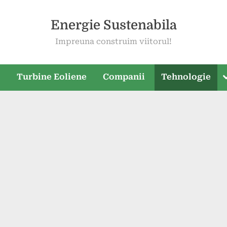
Energie Sustenabila
Impreuna construim viitorul!
T
e
Turbine Eoliene
Companii
Tehnologie
s