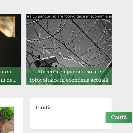
emium
Afacerea cu panouri solare
uni de
fotovoltaice în economia actuală
Caută
Caută