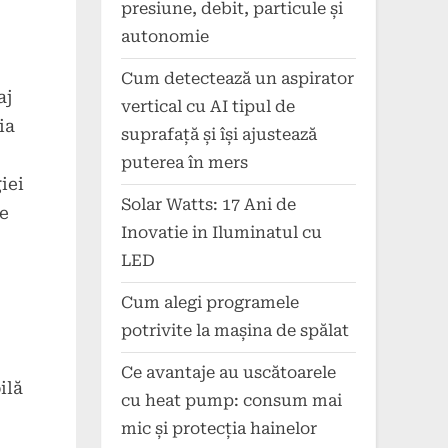
presiune, debit, particule și
autonomie
Cum detectează un aspirator
aj
vertical cu AI tipul de
ia
suprafață și își ajustează
puterea în mers
iei
Solar Watts: 17 Ani de
de
Inovatie in Iluminatul cu
LED
Cum alegi programele
potrivite la mașina de spălat
Ce avantaje au uscătoarele
ilă
cu heat pump: consum mai
mic și protecția hainelor