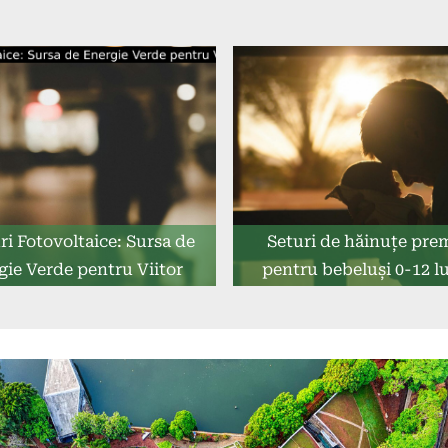
i Fotovoltaice: Sursa de
Seturi de hăinuțe pr
gie Verde pentru Viitor
pentru bebeluși 0-12 l
calitate