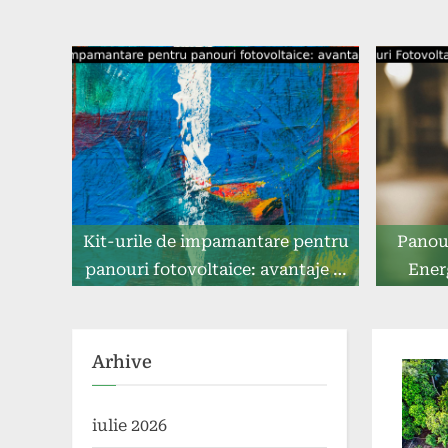
Kit-urile de impamantare pentru
Panour
panouri fotovoltaice: avantaje și
Ener
beneficii
Arhive
iulie 2026