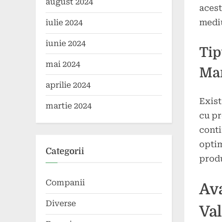
august 2024
acest
mediu
iulie 2024
iunie 2024
Tip
mai 2024
Ma
aprilie 2024
Exist
martie 2024
cu pr
conti
optim
Categorii
produ
Companii
Ava
Diverse
Val