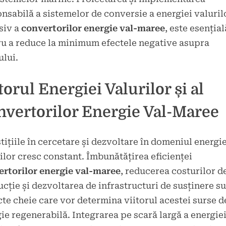
nsabilă a sistemelor de conversie a energiei valuril
siv a
convertorilor energie val-maree
, este esențial
u a reduce la minimum efectele negative asupra
lui.
torul Energiei Valurilor și al
nvertorilor Energie Val-Maree
tițiile în cercetare și dezvoltare în domeniul energie
ilor cresc constant. Îmbunătățirea eficienței
rtorilor energie val-maree
, reducerea costurilor d
cție și dezvoltarea de infrastructuri de susținere s
te cheie care vor determina viitorul acestei surse d
ie regenerabilă. Integrarea pe scară largă a energie