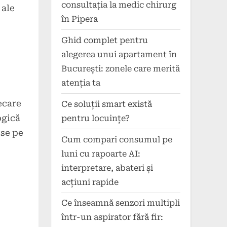
consultația la medic chirurg
 ale
în Pipera
Ghid complet pentru
alegerea unui apartament în
București: zonele care merită
atenția ta
iecare
Ce soluții smart există
ogică
pentru locuințe?
-se pe
Cum compari consumul pe
luni cu rapoarte AI:
interpretare, abateri și
acțiuni rapide
Ce înseamnă senzori multipli
într-un aspirator fără fir: