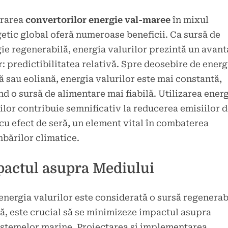
grarea
convertorilor energie val-maree
în mixul
etic global oferă numeroase beneficii. Ca sursă de
ie regenerabilă, energia valurilor prezintă un avant
: predictibilitatea relativă. Spre deosebire de energ
ă sau eoliană, energia valurilor este mai constantă,
nd o sursă de alimentare mai fiabilă. Utilizarea energ
ilor contribuie semnificativ la reducerea emisiilor 
cu efect de seră, un element vital în combaterea
bărilor climatice.
actul asupra Mediului
energia valurilor este considerată o sursă regenerab
ă, este crucial să se minimizeze impactul asupra
stemelor marine. Proiectarea și implementarea