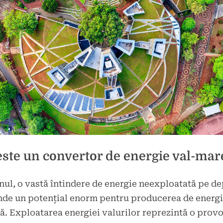
este un convertor de energie val-mar
ul, o vastă întindere de energie neexploatată pe de
d
de un potențial enorm pentru producerea de energ
e
ă. Exploatarea energiei valurilor reprezintă o prov