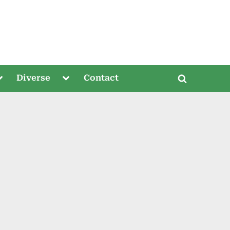
oggle
Toggle
Diverse
Contact
Toggle
ub-
sub-
menu
menu
search
form