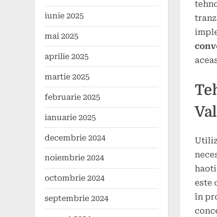
tehno
iunie 2025
tranz
imple
mai 2025
conv
aprilie 2025
aceas
martie 2025
Te
februarie 2025
Va
ianuarie 2025
decembrie 2024
Utili
neces
noiembrie 2024
haoti
octombrie 2024
este 
în pr
septembrie 2024
conce