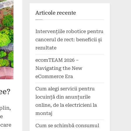
Articole recente
Intervențiile robotice pentru
cancerul de rect: beneficii și
rezultate
ecomTEAM 2026 –
Navigating the New
eCommerce Era
Cum alegi servicii pentru
ee?
locuință din anunțurile
online, de la electricieni la
plin,
montaj
ie
ocare
Cum se schimbă consumul