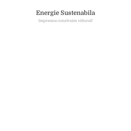
Skip
to
Energie Sustenabila
content
Impreuna construim viitorul!