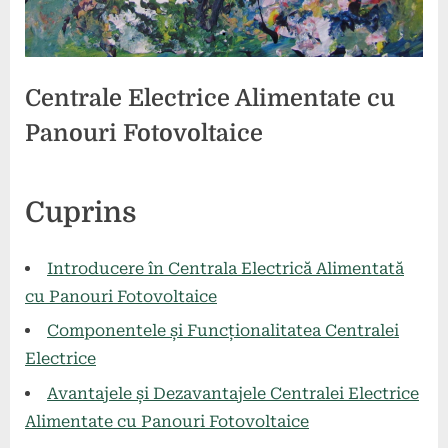
Centrale Electrice Alimentate cu
Panouri Fotovoltaice
Posted
By
27
comunicat
Cuprins
on
mai
2024
Introducere în Centrala Electrică Alimentată
cu Panouri Fotovoltaice
Componentele și Funcționalitatea Centralei
Electrice
Avantajele și Dezavantajele Centralei Electrice
Alimentate cu Panouri Fotovoltaice