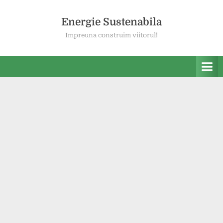
Skip
to
Energie Sustenabila
content
Impreuna construim viitorul!