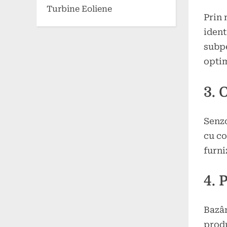
Turbine Eoliene
Prin 
ident
subpe
optim
3. 
Senzo
cu co
furni
4. 
Bazân
produ