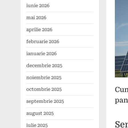
iunie 2026
mai 2026
aprilie 2026
februarie 2026
ianuarie 2026
decembrie 2025
noiembrie 2025
Cum
octombrie 2025
pan
septembrie 2025
august 2025
Poste
By
4
press
Sen
iulie 2025
on
noiem