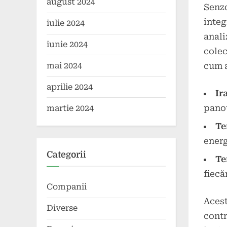
august 2024
Senzo
integ
iulie 2024
anali
iunie 2024
colec
cum a
mai 2024
aprilie 2024
Ir
pano
martie 2024
Te
energ
Categorii
Te
fiecă
Companii
Acest
Diverse
contr