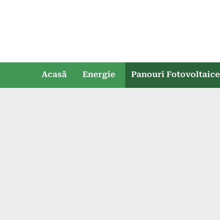
Skip
to
content
Acasă
Energie
Panouri Fotovoltaic