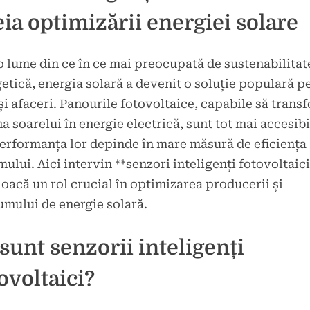
ia optimizării energiei solare
o lume din ce în ce mai preocupată de sustenabilitat
etică, energia solară a devenit o soluție populară p
și afaceri. Panourile fotovoltaice, capabile să trans
a soarelui în energie electrică, sunt tot mai accesibi
erformanța lor depinde în mare măsură de eficiența
mului. Aici intervin **senzori inteligenți fotovoltaici
joacă un rol crucial în optimizarea producerii și
mului de energie solară.
sunt senzorii inteligenți
ovoltaici?