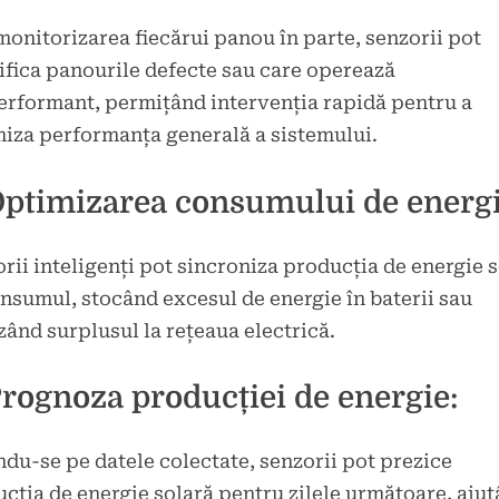
monitorizarea fiecărui panou în parte, senzorii pot
ifica panourile defecte sau care operează
rformant, permițând intervenția rapidă pentru a
iza performanța generală a sistemului.
Optimizarea consumului de energi
rii inteligenți pot sincroniza producția de energie 
nsumul, stocând excesul de energie în baterii sau
zând surplusul la rețeaua electrică.
Prognoza producției de energie:
du-se pe datele colectate, senzorii pot prezice
cția de energie solară pentru zilele următoare, aju