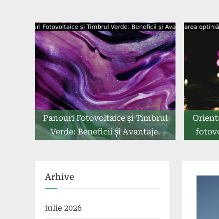
Panouri Fotovoltaice și Timbrul
Orient
Verde: Beneficii și Avantaje.
fotov
Arhive
iulie 2026