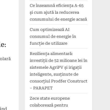
Ce înseamnă eficiența A-65
și cum ajută la reducerea
consumului de energie acasă
Cum optimizează AI
consumul de energie în
e:
funcție de utilizare
Reziliența alimentară:
solară
investiții de 52 milioane lei în
sistemele AgriPV și irigații
inteligente, susținute de
consorțiul Prodfer Construct
– PARAPET
Zece state europene
colaborează pentru
tând