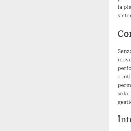
la pl
siste
Co
Senzo
inova
perfo
conti
permi
solar
gesti
Înt