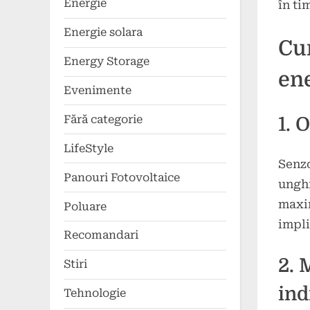
Energie
în ti
Energie solara
Cum
Energy Storage
ene
Evenimente
Fără categorie
1. 
LifeStyle
Senzo
Panouri Fotovoltaice
unghi
maxim
Poluare
impli
Recomandari
2. 
Stiri
ind
Tehnologie