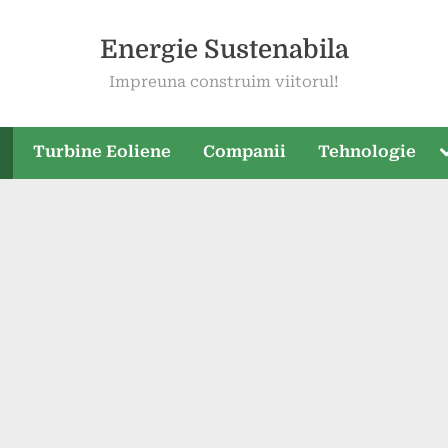
Energie Sustenabila
Impreuna construim viitorul!
T
e
Turbine Eoliene
Companii
Tehnologie
s