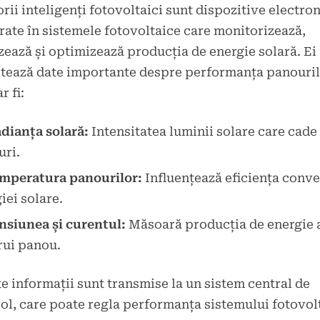
rii inteligenți fotovoltaici sunt dispozitive electro
rate în sistemele fotovoltaice care monitorizează,
zează și optimizează producția de energie solară. Ei
tează date importante despre performanța panouril
r fi:
adianța solară:
Intensitatea luminii solare care cade
uri.
mperatura panourilor:
Influențează eficiența conve
iei solare.
nsiunea și curentul:
Măsoară producția de energie 
rui panou.
e informații sunt transmise la un sistem central de
ol, care poate regla performanța sistemului fotovol