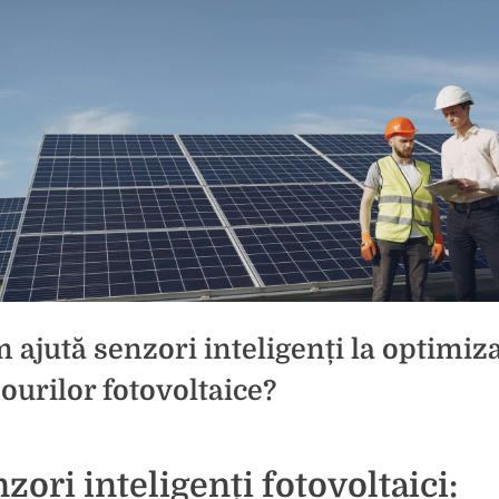
 ajută senzori inteligenți la optimiz
ourilor fotovoltaice?
d
zori inteligenți fotovoltaici:
brie