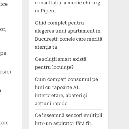
consultația la medic chirurg
nice
în Pipera
Ghid complet pentru
or,
alegerea unui apartament în
București: zonele care merită
atenția ta
 pe
Ce soluții smart există
pentru locuințe?
rsiei
Cum compari consumul pe
luni cu rapoarte AI:
a
interpretare, abateri și
acțiuni rapide
Ce înseamnă senzori multipli
taic
într-un aspirator fără fir: