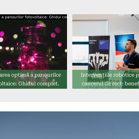
area optimă a panourilor
Intervențiile robotice 
oltaice: Ghidul complet.
cancerul de rect: benefi
rezultate