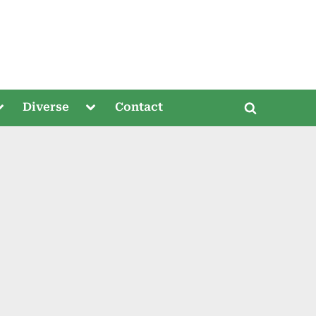
oggle
Toggle
Diverse
Contact
Toggle
ub-
sub-
menu
menu
search
form