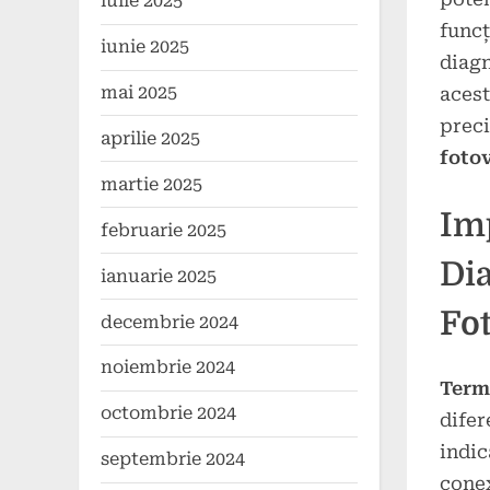
iulie 2025
funcț
iunie 2025
diagn
mai 2025
acest
preci
aprilie 2025
fotov
martie 2025
Im
februarie 2025
Di
ianuarie 2025
Fot
decembrie 2024
noiembrie 2024
Term
octombrie 2024
difer
indic
septembrie 2024
conex