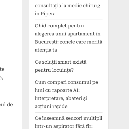
consultația la medic chirurg
în Pipera
Ghid complet pentru
alegerea unui apartament în
București: zonele care merită
atenția ta
Ce soluții smart există
te
pentru locuințe?
e,
Cum compari consumul pe
luni cu rapoarte AI:
interpretare, abateri și
ul de
acțiuni rapide
Ce înseamnă senzori multipli
într-un aspirator fără fir: