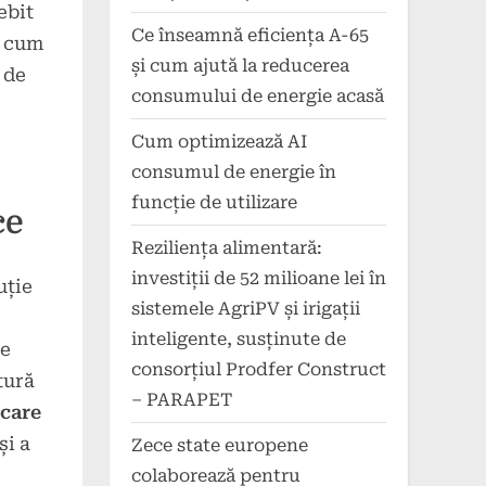
ebit
Ce înseamnă eficiența A-65
, cum
și cum ajută la reducerea
 de
consumului de energie acasă
Cum optimizează AI
consumul de energie în
funcție de utilizare
ce
Reziliența alimentară:
investiții de 52 milioane lei în
uție
sistemele AgriPV și irigații
inteligente, susținute de
ce
consorțiul Prodfer Construct
tură
– PARAPET
icare
și a
Zece state europene
colaborează pentru