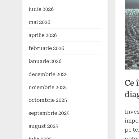
iunie 2026
mai 2026
aprilie 2026
februarie 2026
ianuarie 2026
decembrie 2025
Ce 
noiembrie 2025
dia
octombrie 2025
Inves
septembrie 2025
Poste
By
20
press
impor
on
mai
august 2025
pe te
2025
poten