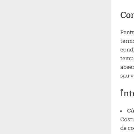
Con
Pent
termo
condi
tempe
absen
sau v
Înt
Câ
Costu
de co