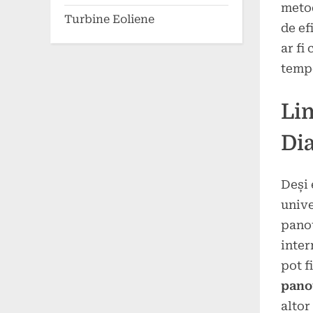
meto
Turbine Eoliene
de ef
ar fi
tempe
Lim
Dia
Deși 
unive
panou
inter
pot f
pano
altor