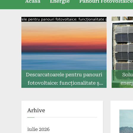
Acasă
Energie
Panouri Fotovoltaic
Descarcatoarele pentru panouri
Solu
fotovoltaice: funcționalitate și
energ
importanță.
Arhive
iulie 2026