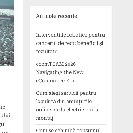
Articole recente
Intervențiile robotice pentru
cancerul de rect: beneficii și
rezultate
ecomTEAM 2026 –
Navigating the New
eCommerce Era
Cum alegi servicii pentru
locuință din anunțurile
zie
online, de la electricieni la
ului
montaj
gul
Cum se schimbă consumul
area