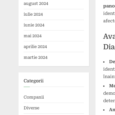
august 2024
pano
ident
iulie 2024
afect
iunie 2024
Ava
mai 2024
Dia
aprilie 2024
martie 2024
De
ident
înain
Categorii
Me
demon
Companii
deter
Diverse
An