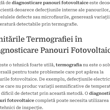
dă de
diagnosticare panouri fotovoltaice
este deos
icientă deoarece defecțiunile interne ale panourilor
 celulele defecte sau microfisurile, generează variații
ratură detectabile prin termografie.
itările Termografiei în
gnosticare Panouri Fotovoltai
este o tehnică foarte utilă,
termografia
nu este o sol
rsală pentru toate problemele care pot apărea la
rile fotovoltaice. De exemplu, defecțiunile electri
ne care nu produc variații semnificative de tempera
i dificil de detectat prin această metodă. O
diagnost
uri fotovoltaice
completă poate necesita utilizarea 
 tehnici de inspecție.