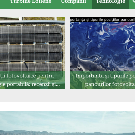
T
e
Turbine Eoliene
Companii
Tehnologie
s
ții fotovoltaice pentru
Importanța și tipurile po
ie portabilă: recenzii și
panourilor fotovolta
recomandări