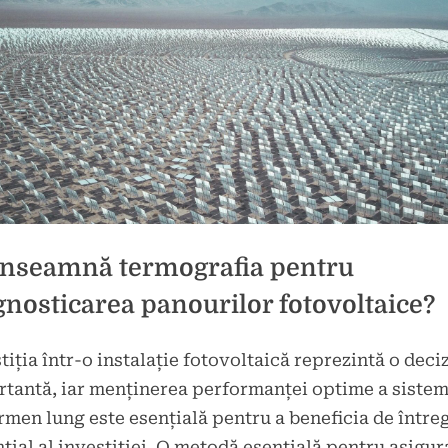
înseamnă termografia pentru
gnosticarea panourilor fotovoltaice?
tiția într-o instalație fotovoltaică reprezintă o deci
d
tantă, iar menținerea performanței optime a sistem
rmen lung este esențială pentru a beneficia de între
țial al investiției. O metodă esențială pentru asigur