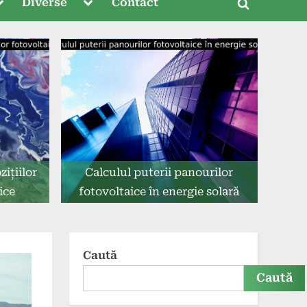
oggle
Toggle
Diverse
Contact
Toggle
ub-
sub-
menu
menu
search
form
zițiilor
Calculul puterii panourilor
ice
fotovoltaice în energie solară
Caută
Caută