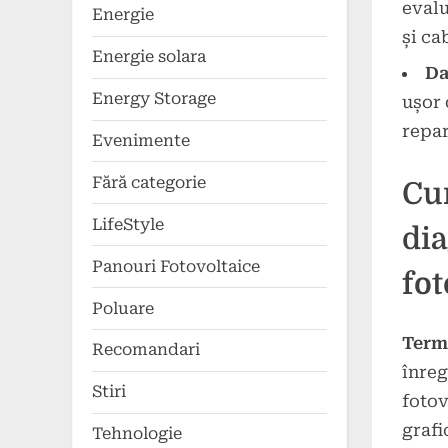
evalu
Energie
și ca
Energie solara
Da
Energy Storage
ușor 
repar
Evenimente
Fără categorie
Cu
LifeStyle
dia
Panouri Fotovoltaice
fot
Poluare
Term
Recomandari
înreg
Stiri
fotov
grafi
Tehnologie