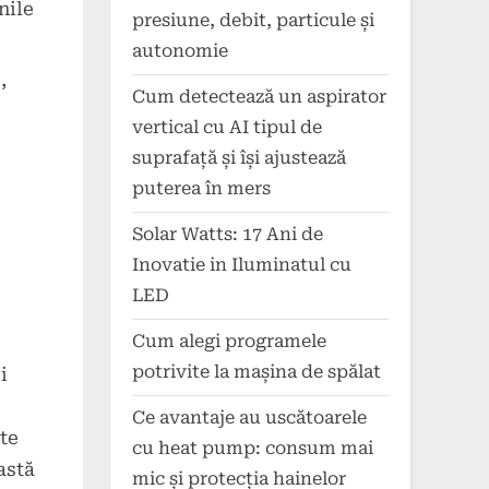
nile
presiune, debit, particule și
autonomie
,
Cum detectează un aspirator
vertical cu AI tipul de
suprafață și își ajustează
puterea în mers
Solar Watts: 17 Ani de
Inovatie in Iluminatul cu
LED
Cum alegi programele
potrivite la mașina de spălat
i
Ce avantaje au uscătoarele
te
cu heat pump: consum mai
astă
mic și protecția hainelor