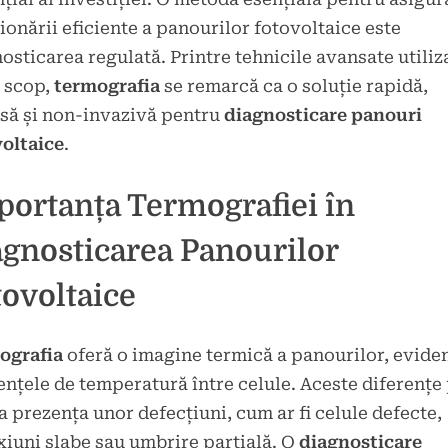
ionării eficiente a panourilor fotovoltaice este
osticarea regulată. Printre tehnicile avansate utiliz
 scop,
termografia
se remarcă ca o soluție rapidă,
să și non-invazivă pentru
diagnosticare panouri
oltaice
.
portanța Termografiei în
agnosticarea Panourilor
ovoltaice
ografia
oferă o imagine termică a panourilor, evide
ențele de temperatură între celule. Aceste diferențe
a prezența unor defecțiuni, cum ar fi celule defecte,
iuni slabe sau umbrire parțială. O
diagnosticare