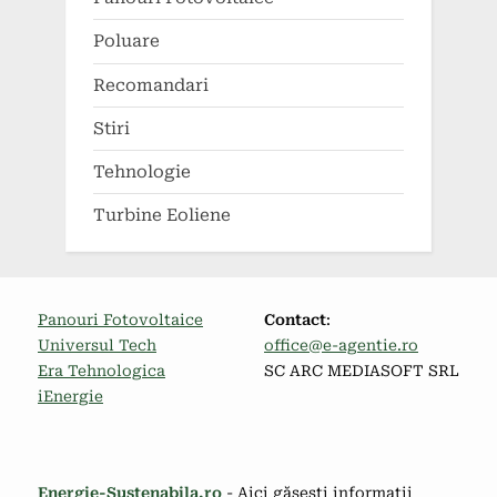
Poluare
Recomandari
Stiri
Tehnologie
Turbine Eoliene
Panouri Fotovoltaice
Contact
:
Universul Tech
office@e-agentie.ro
Era Tehnologica
SC ARC MEDIASOFT SRL
iEnergie
Energie-Sustenabila.ro
- Aici găsești informații