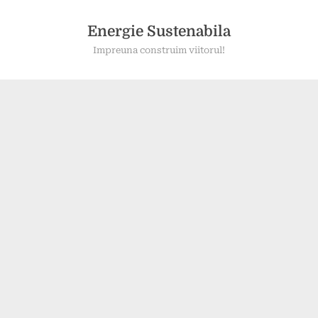
Skip
to
Energie Sustenabila
content
Impreuna construim viitorul!