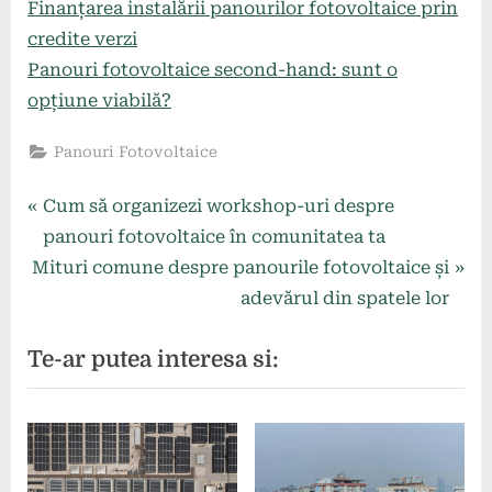
Finanțarea instalării panourilor fotovoltaice prin
credite verzi
Panouri fotovoltaice second-hand: sunt o
opțiune viabilă?
Panouri Fotovoltaice
Navigare
P
Cum să organizezi workshop-uri despre
r
panouri fotovoltaice în comunitatea ta
în
N
e
Mituri comune despre panourile fotovoltaice și
articole
e
v
adevărul din spatele lor
x
i
Te-ar putea interesa si:
t
o
P
u
o
s
s
P
t
o