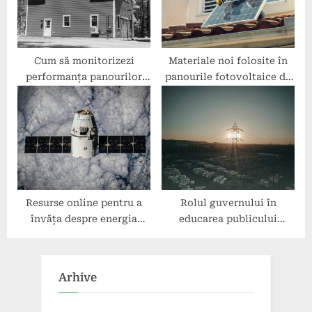
Cum să monitorizezi
Materiale noi folosite în
performanța panourilor
panourile fotovoltaice de
fotovoltaice
generație viitoare
Resurse online pentru a
Rolul guvernului în
învăța despre energia
educarea publicului
sustenabilă
despre energia verde
Arhive