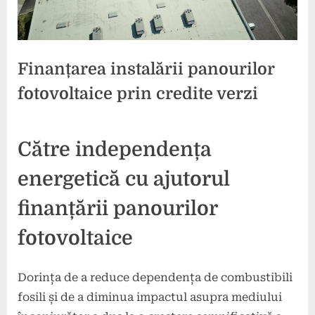
Finanțarea instalării panourilor
fotovoltaice prin credite verzi
Posted
By
4
press
Către independența
on
noiembrie
2024
energetică cu ajutorul
finanțării panourilor
fotovoltaice
Dorința de a reduce dependența de combustibili
fosili și de a diminua impactul asupra mediului