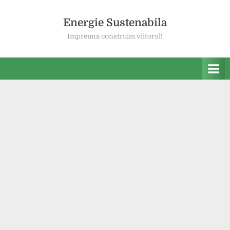
Skip
to
Energie Sustenabila
content
Impreuna construim viitorul!