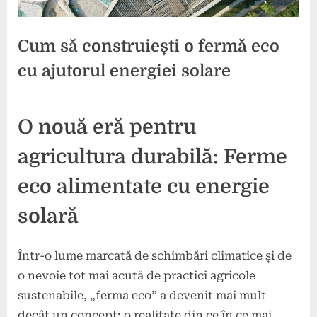
Cum să construiești o fermă eco
cu ajutorul energiei solare
Posted
By
4
press
O nouă eră pentru
on
noiembrie
2024
agricultura durabilă: Ferme
eco alimentate cu energie
solară
Într-o lume marcată de schimbări climatice și de
o nevoie tot mai acută de practici agricole
sustenabile, „ferma eco” a devenit mai mult
decât un concept: o realitate din ce în ce mai