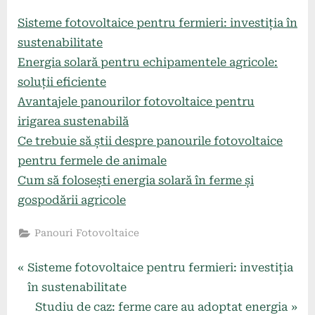
Sisteme fotovoltaice pentru fermieri: investiția în
sustenabilitate
Energia solară pentru echipamentele agricole:
soluții eficiente
Avantajele panourilor fotovoltaice pentru
irigarea sustenabilă
Ce trebuie să știi despre panourile fotovoltaice
pentru fermele de animale
Cum să folosești energia solară în ferme și
gospodării agricole
Panouri Fotovoltaice
Navigare
P
Sisteme fotovoltaice pentru fermieri: investiția
r
în sustenabilitate
în
e
N
Studiu de caz: ferme care au adoptat energia