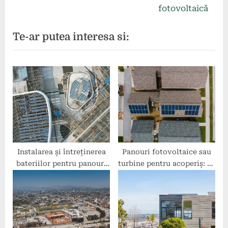
articole
v
e
fotovoltaică
i
x
Te-ar putea interesa si:
o
t
u
P
s
o
P
s
o
t
s
:
t
:
Instalarea și întreținerea
Panouri fotovoltaice sau
bateriilor pentru panouri
turbine pentru acoperiș: ce
fotovoltaice
alegere e mai bună?