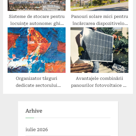
Sisteme de stocare pentru
Panouri solare mici pentru
locuințe autonome: ghid
încărcarea dispozitivelor
complet
portabile
Organizator târguri
Avantajele combinării
dedicate sectorului
panourilor fotovoltaice cu
energetic: avantaje pentru
baterii solare
companii
Arhive
iulie 2026