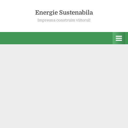
Skip
to
Energie Sustenabila
content
Impreuna construim viitorul!