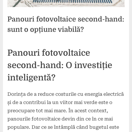
Panouri fotovoltaice second-hand:
sunt o opțiune viabilă?
Posted
By
4
press
Panouri fotovoltaice
on
noiembrie
2024
second-hand: O investiție
inteligentă?
Dorința de a reduce costurile cu energia electrică
și de a contribui la un viitor mai verde este o
preocupare tot mai mare. În acest context,
panourile fotovoltaice devin din ce în ce mai
populare. Dar ce se întâmplă când bugetul este