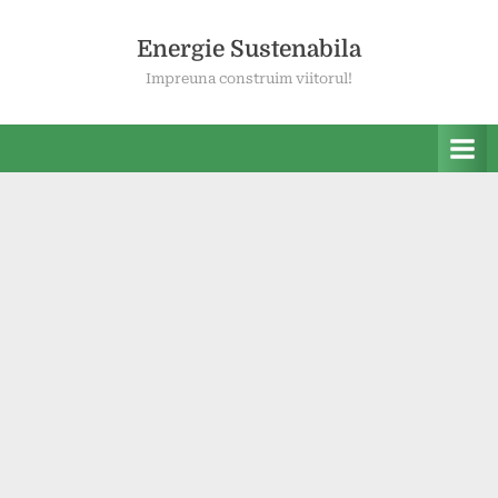
Skip
to
Energie Sustenabila
content
Impreuna construim viitorul!