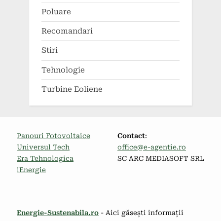
Poluare
Recomandari
Stiri
Tehnologie
Turbine Eoliene
Panouri Fotovoltaice
Contact
:
Universul Tech
office@e-agentie.ro
Era Tehnologica
SC ARC MEDIASOFT SRL
iEnergie
Energie-Sustenabila.ro
- Aici găsești informații