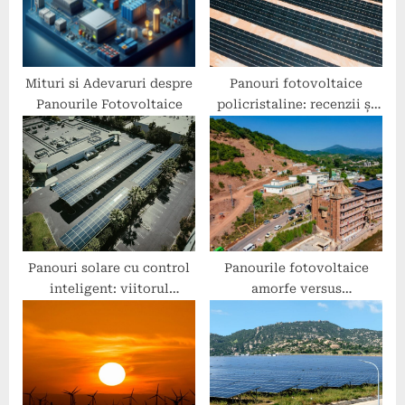
s
:
t
:
Mituri si Adevaruri despre
Panouri fotovoltaice
Panourile Fotovoltaice
policristaline: recenzii și
experiențe
Panouri solare cu control
Panourile fotovoltaice
inteligent: viitorul
amorfe versus
energiei verzi
monocristaline: avantaje și
dezavantaje