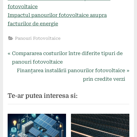
fotovoltaice
Impactul panourilor fotovoltaice asupra
facturilor de energie
Panouri Fotovoltaice
Navigare
P
Compararea costurilor între diferite tipuri de
r
panouri fotovoltaice
în
e
N
Finanțarea instalării panourilor fotovoltaice
articole
v
e
prin credite verzi
i
x
Te-ar putea interesa si:
o
t
u
P
s
o
P
s
o
t