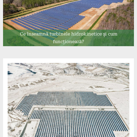
Ce înseamnă turbinele hidrokinetice și cum
funcționează?