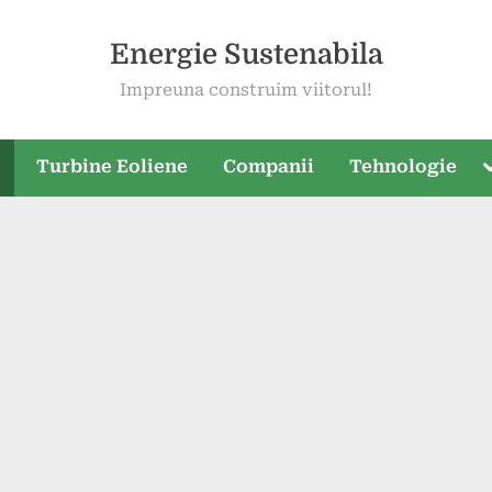
Energie Sustenabila
Impreuna construim viitorul!
T
e
Turbine Eoliene
Companii
Tehnologie
s