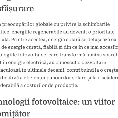
sfășurare
a preocupărilor globale cu privire la schimbările
tice, energiile regenerabile au devenit o prioritate
ială. Printre acestea, energia solară se detașează ca
 de energie curată, fiabilă și din ce în ce mai accesibi
logiile fotovoltaice, care transformă lumina soarel
t în energie electrică, au cunoscut o dezvoltare
aculoasă în ultimele decenii, contribuind la o creșt
ficativă a eficienței panourilor solare și la o scăder
derabilă a costurilor de producție.
nologii fotovoltaice: un viitor
omițător