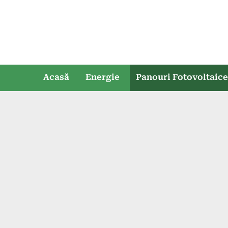
Skip
to
content
Acasă
Energie
Panouri Fotovoltaic