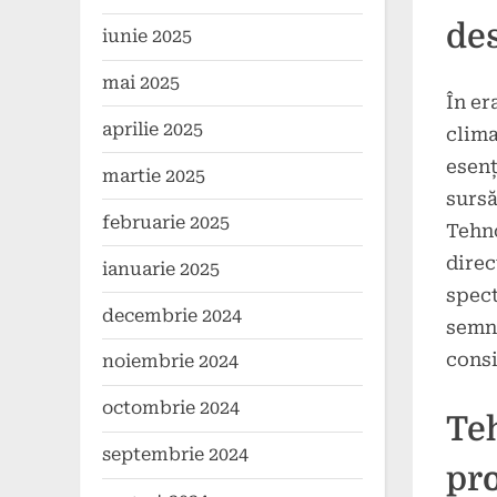
2024
de
iunie 2025
mai 2025
În er
aprilie 2025
clima
esenț
martie 2025
sursă
februarie 2025
Tehno
direc
ianuarie 2025
spect
decembrie 2024
semni
consi
noiembrie 2024
octombrie 2024
Teh
septembrie 2024
pr