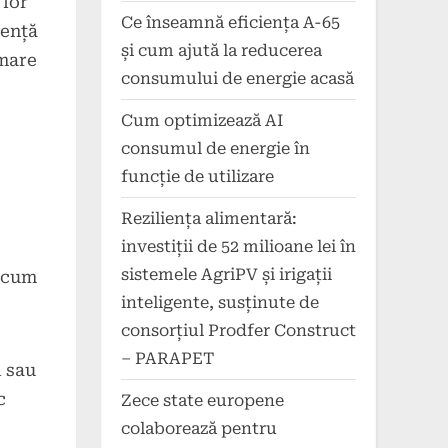
 lor
Ce înseamnă eficiența A-65
iență
și cum ajută la reducerea
 mare
consumului de energie acasă
Cum optimizează AI
consumul de energie în
funcție de utilizare
Reziliența alimentară:
investiții de 52 milioane lei în
sistemele AgriPV și irigații
, cum
inteligente, susținute de
consorțiul Prodfer Construct
– PARAPET
i sau
c
Zece state europene
colaborează pentru