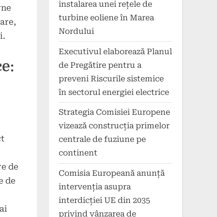
instalarea unei rețele de
rne
turbine eoliene în Marea
are,
Nordului
i.
Executivul elaborează Planul
e:
de Pregătire pentru a
preveni Riscurile sistemice
în sectorul energiei electrice
Strategia Comisiei Europene
vizează construcția primelor
ct
centrale de fuziune pe
continent
re de
Comisia Europeană anunță
e de
intervenția asupra
interdicției UE din 2035
ai
privind vânzarea de