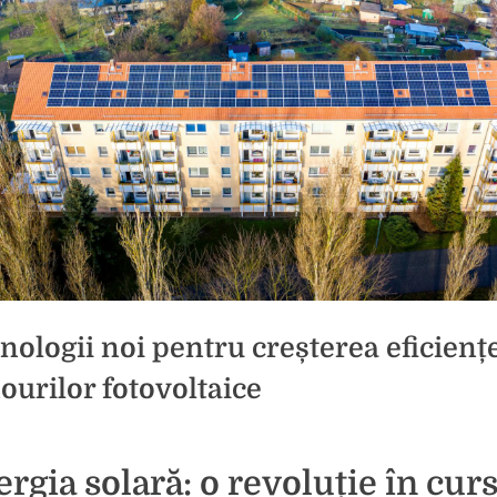
nologii noi pentru creșterea eficienț
ourilor fotovoltaice
d
rgia solară: o revoluție în cur
brie