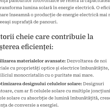
ența panourilor fotovoltaice se referă la capacitatea
transforma lumina solară în energie electrică. O efic
are înseamnă o producție de energie electrică mai
eeași suprafață de panouri.
torii cheie care contribuie la
șterea eficienței:
ilizarea materialelor avansate:
Dezvoltarea de noi
iale cu proprietăți optice și electrice îmbunătățite
 siliciul monocristalin cu o puritate mai mare.
timizarea designului celulelor solare:
Designuri
toare, cum ar fi celulele solare cu multiple joncțiun
ele solare cu absorbție de lumină îmbunătățită, cres
ența de conversie a energiei.