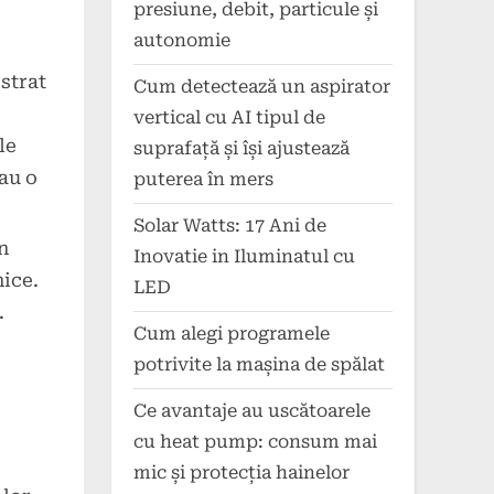
presiune, debit, particule și
autonomie
strat
Cum detectează un aspirator
vertical cu AI tipul de
le
suprafață și își ajustează
 au o
puterea în mers
Solar Watts: 17 Ani de
n
Inovatie in Iluminatul cu
nice.
LED
.
Cum alegi programele
potrivite la mașina de spălat
Ce avantaje au uscătoarele
cu heat pump: consum mai
mic și protecția hainelor