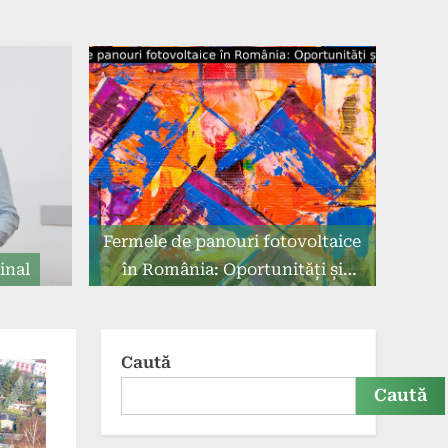
Fermele de panouri fotovoltaice
inal
în România: Oportunități și
beneficii.
Caută
Caută