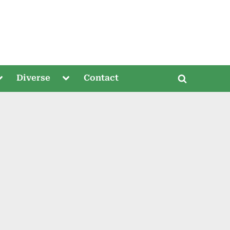
oggle
Toggle
Diverse
Contact
Toggle
ub-
sub-
menu
menu
search
form