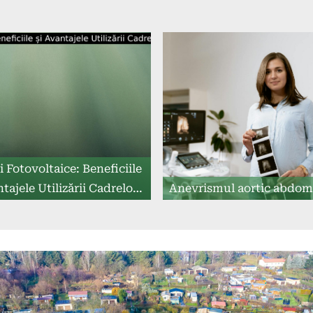
 Fotovoltaice: Beneficiile
tajele Utilizării Cadrelor
Anevrismul aortic abdom
Metalice