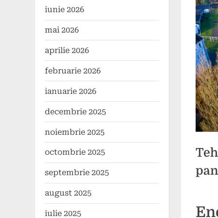
iunie 2026
mai 2026
aprilie 2026
februarie 2026
ianuarie 2026
decembrie 2025
noiembrie 2025
Teh
octombrie 2025
pan
septembrie 2025
august 2025
Poste
By
4
press
Ene
iulie 2025
on
noiem