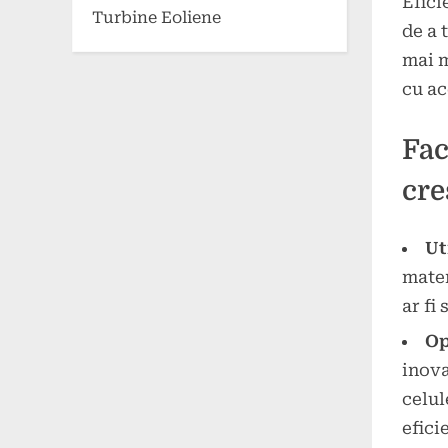
Efici
Turbine Eoliene
de a 
mai m
cu ac
Fac
cre
Ut
mater
ar fi
Op
inova
celul
efici