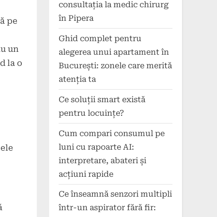
consultația la medic chirurg
în Pipera
ză pe
Ghid complet pentru
au un
alegerea unui apartament în
d la o
București: zonele care merită
atenția ta
Ce soluții smart există
pentru locuințe?
Cum compari consumul pe
luni cu rapoarte AI:
ele
interpretare, abateri și
acțiuni rapide
Ce înseamnă senzori multipli
ă
într-un aspirator fără fir: