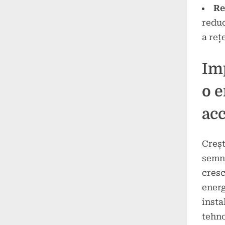
Re
reduc
a reț
Imp
o e
acc
Creșt
semni
cresc
energ
insta
tehno