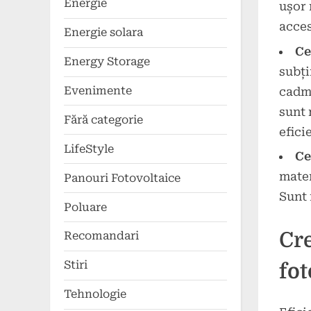
Energie
ușor 
acces
Energie solara
Ce
Energy Storage
subți
Evenimente
cadmi
sunt 
Fără categorie
efici
LifeStyle
Ce
mater
Panouri Fotovoltaice
Sunt 
Poluare
Cre
Recomandari
Stiri
fot
Tehnologie