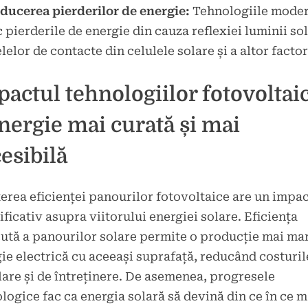
ducerea pierderilor de energie:
Tehnologiile mode
 pierderile de energie din cauza reflexiei luminii sol
elelor de contacte din celulele solare și a altor factor
actul tehnologiilor fotovoltaic
nergie mai curată și mai
esibilă
erea eficienței panourilor fotovoltaice are un impa
ficativ asupra viitorului energiei solare. Eficiența
ută a panourilor solare permite o producție mai ma
ie electrică cu aceeași suprafață, reducând costuril
lare și de întreținere. De asemenea, progresele
logice fac ca energia solară să devină din ce în ce m