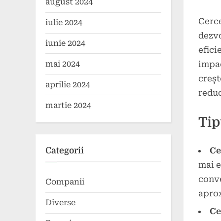
august 2024
Cerce
iulie 2024
dezvo
iunie 2024
efici
impac
mai 2024
creșt
aprilie 2024
reduc
martie 2024
Tip
Categorii
Ce
mai e
conve
Companii
apro
Diverse
Ce