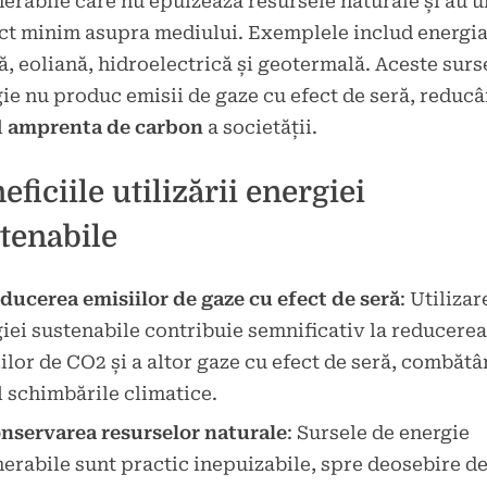
erabile care nu epuizează resursele naturale și au u
t minim asupra mediului. Exemplele includ energi
ă, eoliană, hidroelectrică și geotermală. Aceste surs
ie nu produc emisii de gaze cu efect de seră, reduc
l
amprenta de carbon
a societății.
eficiile utilizării energiei
tenabile
ducerea emisiilor de gaze cu efect de seră
: Utilizar
iei sustenabile contribuie semnificativ la reducerea
ilor de CO2 și a altor gaze cu efect de seră, combăt
l schimbările climatice.
nservarea resurselor naturale
: Sursele de energie
erabile sunt practic inepuizabile, spre deosebire d