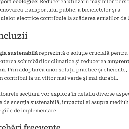
sport ecologice
: Reducerea utilizării mașinilor pers
omovarea transportului public, a bicicletelor și a
ulelor electrice contribuie la scăderea emisiilor de
ncluzii
gia sustenabilă
reprezintă o soluție crucială pentru
terea schimbărilor climatice și reducerea
amprent
on
. Prin adoptarea unor soluții practice și eficiente,
 contribui la un viitor mai verde și mai durabil.
oarele secțiuni vor explora în detaliu diverse aspe
e de energia sustenabilă, impactul ei asupra mediulu
egiile de implementare.
rebări frecvente