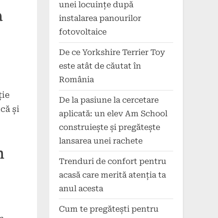
unei locuințe după
a
instalarea panourilor
fotovoltaice
De ce Yorkshire Terrier Toy
este atât de căutat în
România
ție
De la pasiune la cercetare
că și
aplicată: un elev Am School
construiește și pregătește
lansarea unei rachete
m
Trenduri de confort pentru
acasă care merită atenția ta
anul acesta
Cum te pregătești pentru