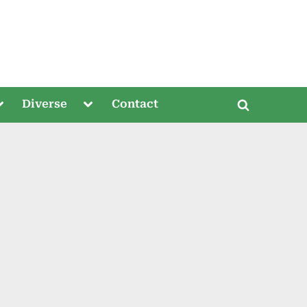
oggle
Toggle
Diverse
Contact
Toggle
ub-
sub-
menu
menu
search
form