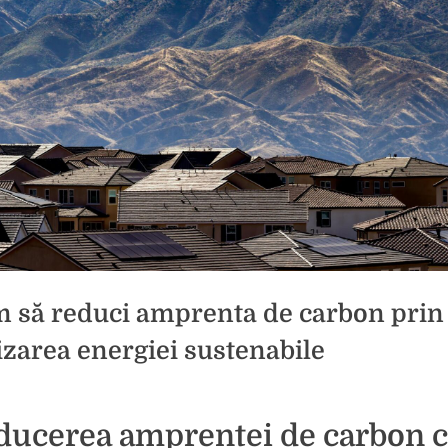
 să reduci amprenta de carbon prin
lizarea energiei sustenabile
d
ducerea amprentei de carbon 
brie