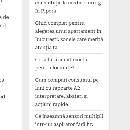
n
consultația la medic chirurg
a
în Pipera
e de
Ghid complet pentru
ând
alegerea unui apartament în
București: zonele care merită
atenția ta
Ce soluții smart există
pentru locuințe?
ea
Cum compari consumul pe
luni cu rapoarte AI:
interpretare, abateri și
ând
acțiuni rapide
Ce înseamnă senzori multipli
e
într-un aspirator fără fir: