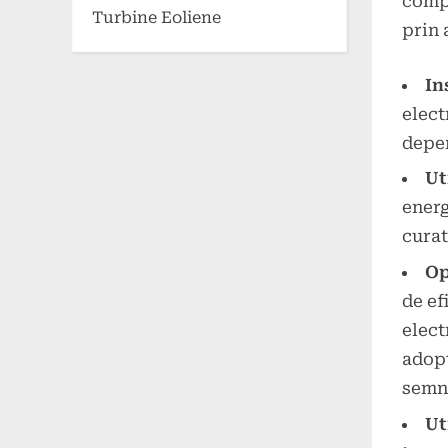
compa
Turbine Eoliene
prin 
In
elect
depen
Ut
energ
curat
Op
de ef
elect
adopt
semni
Ut