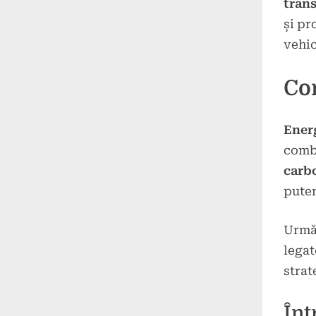
tran
și pr
vehic
Co
Ener
comba
carb
putem
Următ
legat
strat
Înt