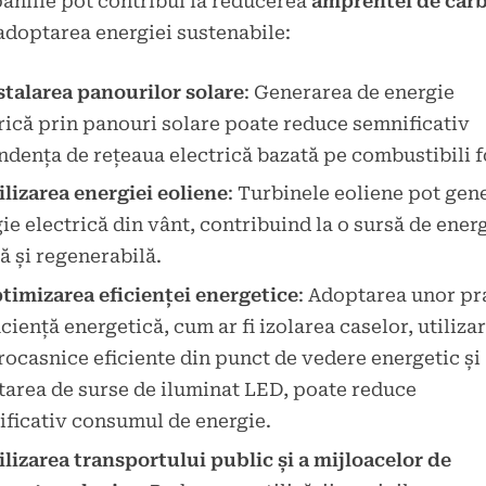
niile pot contribui la reducerea
amprentei de car
adoptarea energiei sustenabile:
stalarea panourilor solare
: Generarea de energie
rică prin panouri solare poate reduce semnificativ
dența de rețeaua electrică bazată pe combustibili fo
ilizarea energiei eoliene
: Turbinele eoliene pot gen
ie electrică din vânt, contribuind la o sursă de ener
ă și regenerabilă.
timizarea eficienței energetice
: Adoptarea unor pr
iciență energetică, cum ar fi izolarea caselor, utiliza
rocasnice eficiente din punct de vedere energetic și
area de surse de iluminat LED, poate reduce
ficativ consumul de energie.
ilizarea transportului public și a mijloacelor de