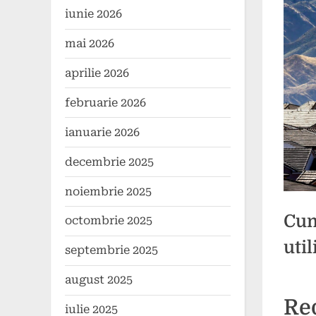
iunie 2026
mai 2026
aprilie 2026
februarie 2026
ianuarie 2026
decembrie 2025
noiembrie 2025
Cum
octombrie 2025
uti
septembrie 2025
august 2025
Poste
By
11
press
Re
iulie 2025
on
noiem