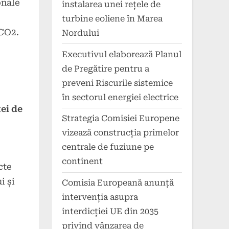
onale
instalarea unei rețele de
turbine eoliene în Marea
 CO2.
Nordului
Executivul elaborează Planul
de Pregătire pentru a
preveni Riscurile sistemice
în sectorul energiei electrice
ei de
Strategia Comisiei Europene
vizează construcția primelor
centrale de fuziune pe
continent
cte
i și
Comisia Europeană anunță
intervenția asupra
interdicției UE din 2035
privind vânzarea de