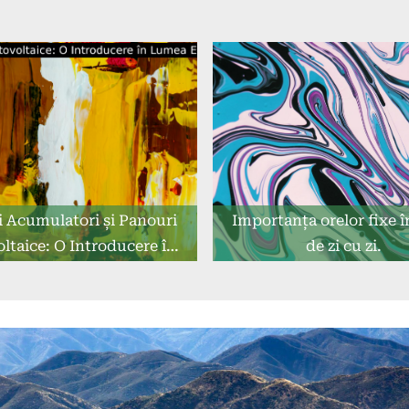
i Acumulatori și Panouri
Importanța orelor fixe î
ltaice: O Introducere în
de zi cu zi.
 Energiei Regenerabile