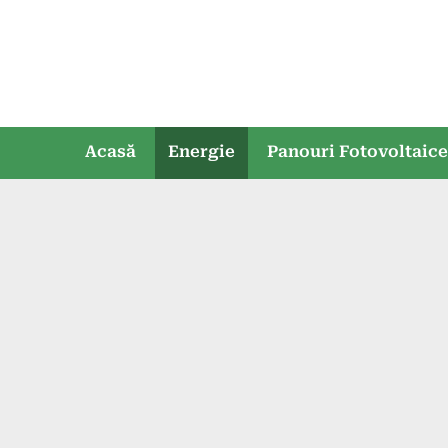
Skip
to
content
Acasă
Energie
Panouri Fotovoltaic