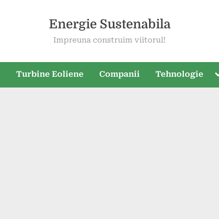
Energie Sustenabila
Impreuna construim viitorul!
T
e
Turbine Eoliene
Companii
Tehnologie
s