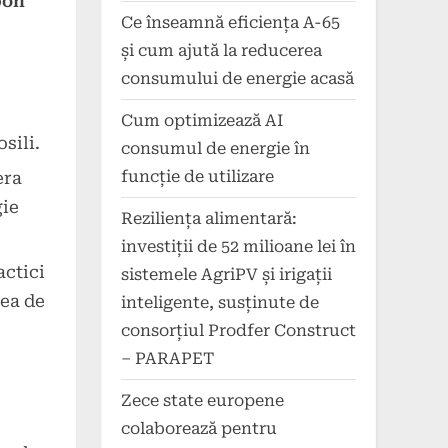
bon
Ce înseamnă eficiența A-65
și cum ajută la reducerea
consumului de energie acasă
Cum optimizează AI
sili.
consumul de energie în
funcție de utilizare
era
gie
Reziliența alimentară:
investiții de 52 milioane lei în
actici
sistemele AgriPV și irigații
rea de
inteligente, susținute de
consorțiul Prodfer Construct
– PARAPET
Zece state europene
colaborează pentru