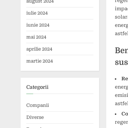
regen
august 2024
impac
iulie 2024
solar
energ
iunie 2024
astfe
mai 2024
Ben
aprilie 2024
sus
martie 2024
Re
energ
Categorii
emisi
astfe
Companii
Co
Diverse
regen