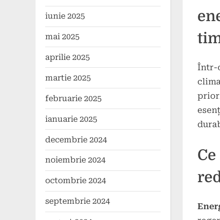
2024
ene
iunie 2025
ti
mai 2025
aprilie 2025
Într-
martie 2025
clima
prior
februarie 2025
esenț
ianuarie 2025
durab
decembrie 2024
Ce 
noiembrie 2024
re
octombrie 2024
septembrie 2024
Ener