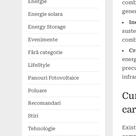
Energie
combu
gener
Energie solara
In
Energy Storage
suste
combu
Evenimente
Cr
Fără categorie
energ
LifeStyle
precu
infra
Panouri Fotovoltaice
Poluare
Cu
Recomandari
car
Stiri
Exist
Tehnologie