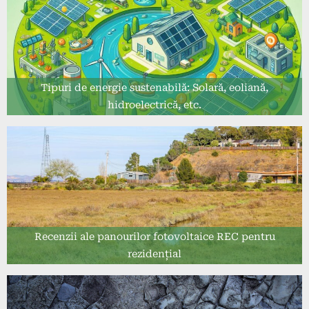
Tipuri de energie sustenabilă: Solară, eoliană,
hidroelectrică, etc.
Recenzii ale panourilor fotovoltaice REC pentru
rezidențial