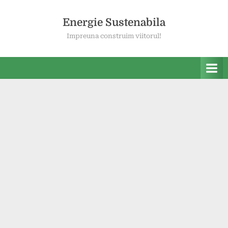
Skip
to
Energie Sustenabila
content
Impreuna construim viitorul!