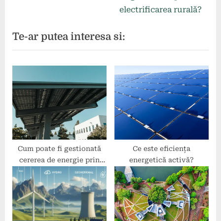
în
e
e
electrificarea rurală?
articole
x
v
Te-ar putea interesa si:
t
i
P
o
o
u
s
s
t
P
:
o
s
t
:
Cum poate fi gestionată
Ce este eficiența
cererea de energie prin
energetică activă?
tehnologia smart grid?