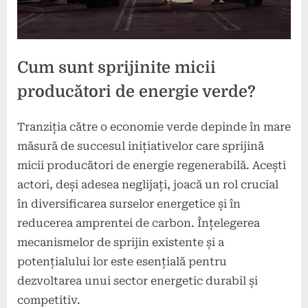
Cum sunt sprijinite micii
producători de energie verde?
Tranziția către o economie verde depinde în mare
Posted
By
22
press
măsură de succesul inițiativelor care sprijină
on
februarie
micii producători de energie regenerabilă. Acești
2025
actori, deși adesea neglijați, joacă un rol crucial
în diversificarea surselor energetice și în
reducerea amprentei de carbon. Înțelegerea
mecanismelor de sprijin existente și a
potențialului lor este esențială pentru
dezvoltarea unui sector energetic durabil și
competitiv.