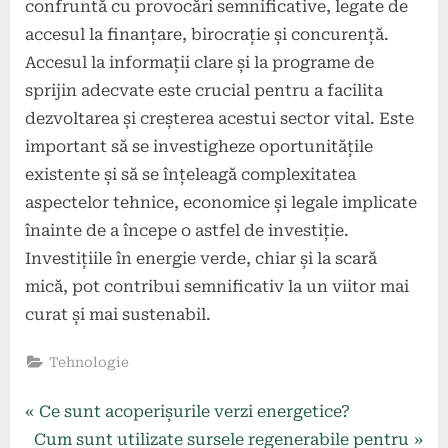
confruntă cu provocări semnificative, legate de
accesul la finanțare, birocrație și concurență.
Accesul la informații clare și la programe de
sprijin adecvate este crucial pentru a facilita
dezvoltarea și creșterea acestui sector vital. Este
important să se investigheze oportunitățile
existente și să se înțeleagă complexitatea
aspectelor tehnice, economice și legale implicate
înainte de a începe o astfel de investiție.
Investițiile în energie verde, chiar și la scară
mică, pot contribui semnificativ la un viitor mai
curat și mai sustenabil.
Tehnologie
Navigare
P
Ce sunt acoperișurile verzi energetice?
N
r
Cum sunt utilizate sursele regenerabile pentru