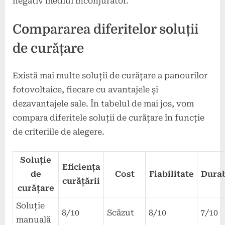
negativ mediul înconjurător.
Compararea diferitelor soluții
de curățare
Există mai multe soluții de curățare a panourilor
fotovoltaice, fiecare cu avantajele și
dezavantajele sale. În tabelul de mai jos, vom
compara diferitele soluții de curățare în funcție
de criteriile de alegere.
Soluție
Eficiența
de
Cost
Fiabilitate
Durab
curățării
curățare
Soluție
8/10
Scăzut
8/10
7/10
manuală