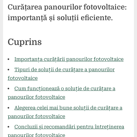
Curățarea panourilor fotovoltaice:
importanță și soluții eficiente.
Posted
By
26
1
comunicat
Cuprins
on
la
mai
comentariu
Curățarea
2024
panourilor
Importanța curățării panourilor fotovoltaice
fotovoltaice:
Tipuri de soluții de curățare a panourilor
importanță
fotovoltaice
și
soluții
Cum funcționează o soluție de curățare a
eficiente.
panourilor fotovoltaice
Alegerea celei mai bune soluții de curățare a
panourilor fotovoltaice
Concluzii și recomandări pentru întreținerea
panourilor fotovoltaice