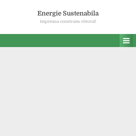
Skip
to
Energie Sustenabila
content
Impreuna construim viitorul!