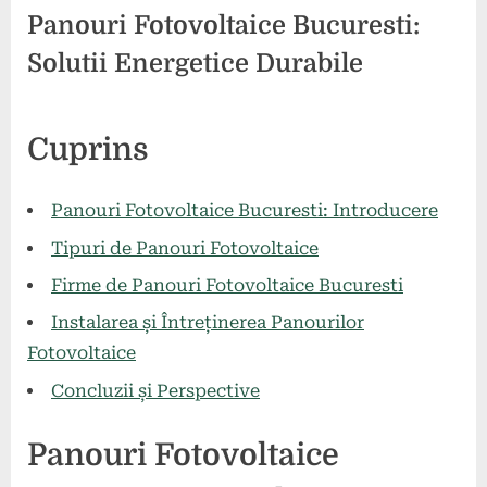
Panouri Fotovoltaice Bucuresti:
Solutii Energetice Durabile
Posted
By
26
comunicat
Cuprins
on
mai
2024
Panouri Fotovoltaice Bucuresti: Introducere
Tipuri de Panouri Fotovoltaice
Firme de Panouri Fotovoltaice Bucuresti
Instalarea și Întreținerea Panourilor
Fotovoltaice
Concluzii și Perspective
Panouri Fotovoltaice