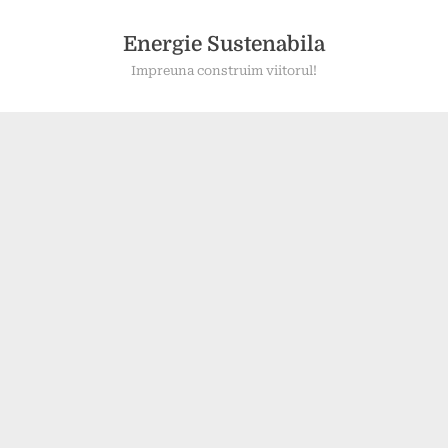
Skip
to
Energie Sustenabila
content
Impreuna construim viitorul!