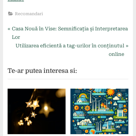
Recomandari
Navigare
P
Casa Nouă în Vise: Semnificația și Interpretarea
r
Lor
în
e
N
Utilizarea eficientă a tag-urilor în conținutul
articole
v
e
online
i
x
Te-ar putea interesa si:
o
t
u
P
s
o
P
s
o
t
s
:
t
: