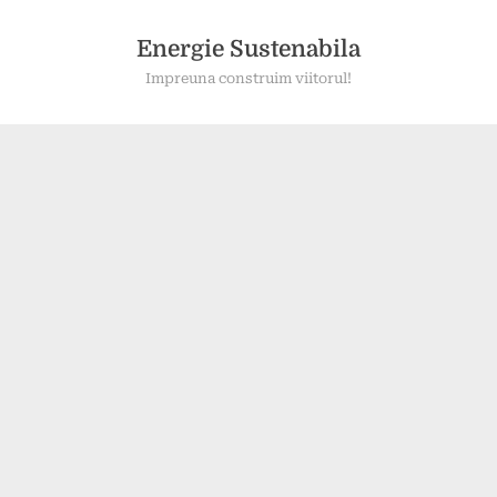
Skip
to
Energie Sustenabila
content
Impreuna construim viitorul!