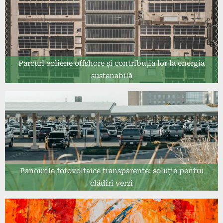
Parcuri eoliene offshore și contribuția lor la energia
sustenabilă
Panourile fotovoltaice transparente: soluție pentru
clădiri verzi