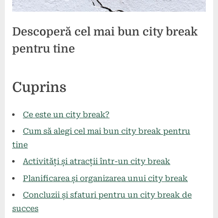
Descoperă cel mai bun city break
pentru tine
Posted
By
5
press
Cuprins
on
august
2024
Ce este un city break?
Cum să alegi cel mai bun city break pentru
tine
Activități și atracții într-un city break
Planificarea și organizarea unui city break
Concluzii și sfaturi pentru un city break de
succes