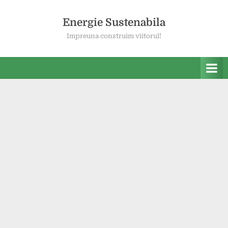
Skip
to
Energie Sustenabila
content
Impreuna construim viitorul!