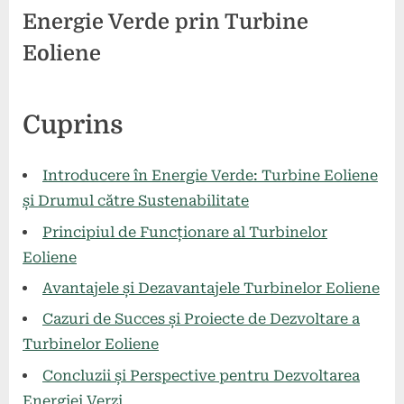
Energie Verde prin Turbine
Eoliene
Posted
By
5
comunicat
Cuprins
on
mai
2024
Introducere în Energie Verde: Turbine Eoliene
și Drumul către Sustenabilitate
Principiul de Funcționare al Turbinelor
Eoliene
Avantajele și Dezavantajele Turbinelor Eoliene
Cazuri de Succes și Proiecte de Dezvoltare a
Turbinelor Eoliene
Concluzii și Perspective pentru Dezvoltarea
Energiei Verzi