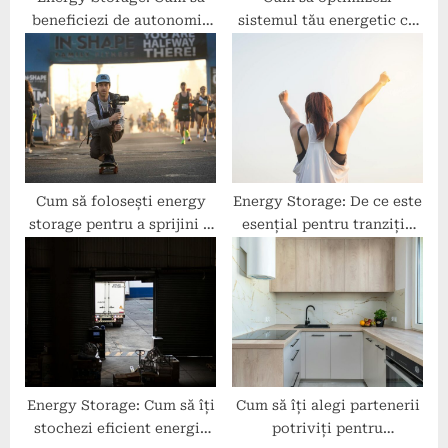
beneficiezi de autonomia
sistemul tău energetic cu
energetică în locuințe
ajutorul energy storage?
moderne?
Cum să folosești energy
Energy Storage: De ce este
storage pentru a sprijini o
esențial pentru tranziția
comunitate sustenabilă?
către surse regenerabile?
Energy Storage: Cum să îți
Cum să îți alegi partenerii
stochezi eficient energia
potriviți pentru