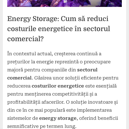
Energy Storage: Cum să reduci
costurile energetice în sectorul
comercial?
În contextul actual, creșterea continuă a
Posted
By
16
press
prețurilor la energie reprezintă o preocupare
on
decembrie
majoră pentru companiile din
sectorul
2024
comercial
. Găsirea unor soluții eficiente pentru
reducerea
costurilor energetice
este esențială
pentru menținerea competitivității și a
profitabilității afacerilor. O soluție inovatoare și
din ce în ce mai populară este implementarea
sistemelor de
energy storage
, oferind beneficii
semnificative pe termen lung.