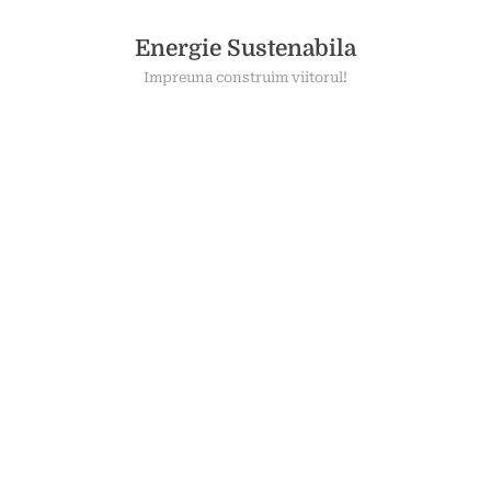
Skip
to
Energie Sustenabila
content
Impreuna construim viitorul!