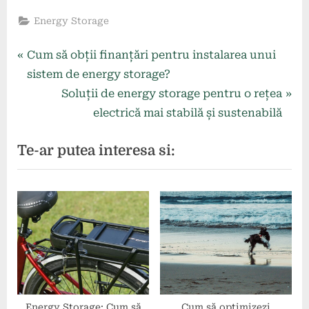
Energy Storage
Navigare
P
Cum să obții finanțări pentru instalarea unui
r
sistem de energy storage?
în
e
N
Soluții de energy storage pentru o rețea
articole
v
e
electrică mai stabilă și sustenabilă
i
x
Te-ar putea interesa si:
o
t
u
P
s
o
P
s
o
t
s
:
t
:
Energy Storage: Cum să
Cum să optimizezi