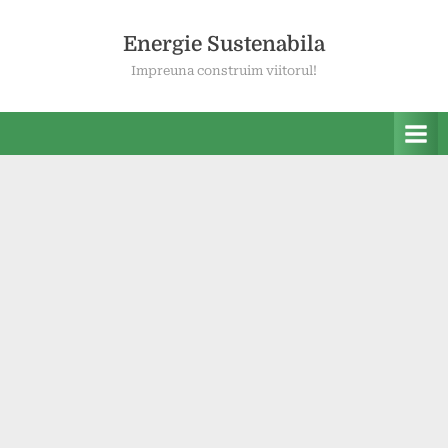
Skip
to
Energie Sustenabila
content
Impreuna construim viitorul!