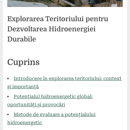
Explorarea Teritoriului pentru
Dezvoltarea Hidroenergiei
Durabile
Posted
By
7
1
comunicat
Cuprins
on
la
mai
comentariu
Explorarea
2024
Teritoriului
Introducere în explorarea teritoriului: context
pentru
și importanță
Dezvoltarea
Potențialul hidroenergetic global:
Hidroenergiei
Durabile
oportunități și provocări
Metode de evaluare a potențialului
hidroenergetic