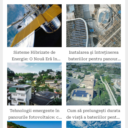
s
o
P
s
o
t
s
:
t
:
Sisteme Hibrizate de
Instalarea și întreținerea
Energie: O Nouă Eră în
bateriilor pentru panouri
Producerea Energiei
fotovoltaice
Tehnologii emergente în
Cum să prelungești durata
panourile fotovoltaice: ce
de viață a bateriilor pentru
ne așteaptă?
panouri fotovoltaice