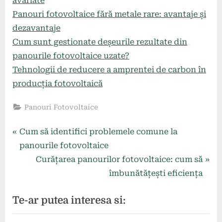
avariate
Panouri fotovoltaice fără metale rare: avantaje și
dezavantaje
Cum sunt gestionate deșeurile rezultate din
panourile fotovoltaice uzate?
Tehnologii de reducere a amprentei de carbon în
producția fotovoltaică
Panouri Fotovoltaice
Navigare
P
Cum să identifici problemele comune la
r
panourile fotovoltaice
în
e
N
Curățarea panourilor fotovoltaice: cum să
articole
v
e
îmbunătățești eficiența
i
x
Te-ar putea interesa si:
o
t
u
P