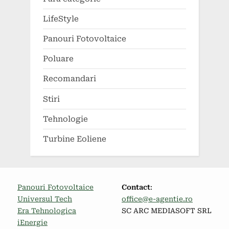
LifeStyle
Panouri Fotovoltaice
Poluare
Recomandari
Stiri
Tehnologie
Turbine Eoliene
Panouri Fotovoltaice
Contact
:
Universul Tech
office@e-agentie.ro
Era Tehnologica
SC ARC MEDIASOFT SRL
iEnergie