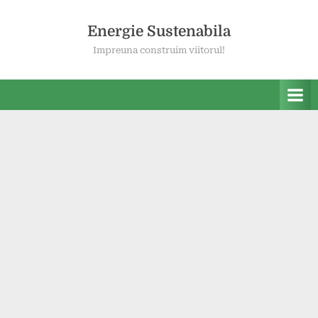
Skip
to
Energie Sustenabila
content
Impreuna construim viitorul!