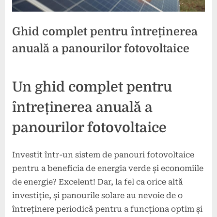
Ghid complet pentru întreținerea
anuală a panourilor fotovoltaice
Posted
By
4
press
Un ghid complet pentru
on
noiembrie
2024
întreținerea anuală a
panourilor fotovoltaice
Investit într-un sistem de panouri fotovoltaice
pentru a beneficia de energia verde și economiile
de energie? Excelent! Dar, la fel ca orice altă
investiție, și panourile solare au nevoie de o
întreținere periodică pentru a funcționa optim și