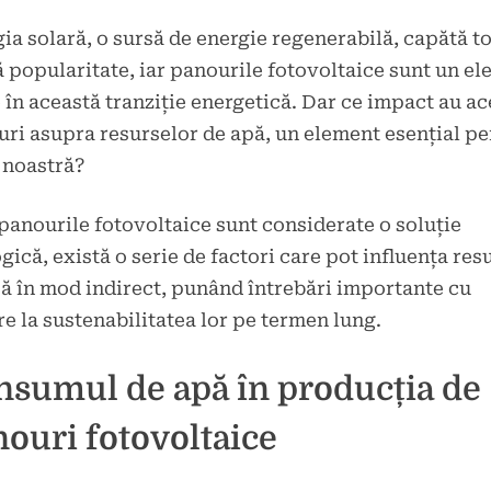
d
ia solară, o sursă de energie regenerabilă, capătă t
brie
 popularitate, iar panourile fotovoltaice sunt un e
 în această tranziție energetică. Dar ce impact au ac
ri asupra resurselor de apă, un element esențial pe
 noastră?
panourile fotovoltaice sunt considerate o soluție
gică, există o serie de factori care pot influența res
ă în mod indirect, punând întrebări importante cu
re la sustenabilitatea lor pe termen lung.
nsumul de apă în producția de
ouri fotovoltaice