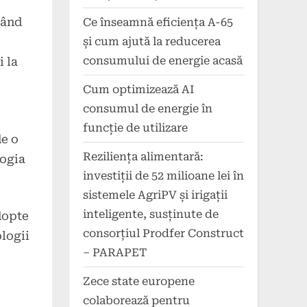
când
Ce înseamnă eficiența A-65
și cum ajută la reducerea
consumului de energie acasă
i la
Cum optimizează AI
consumul de energie în
funcție de utilizare
de o
Reziliența alimentară:
logia
investiții de 52 milioane lei în
sistemele AgriPV și irigații
inteligente, susținute de
dopte
consorțiul Prodfer Construct
ologii
– PARAPET
Zece state europene
colaborează pentru