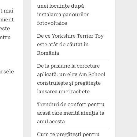
unei locuințe după
ot mai
instalarea panourilor
lement
fotovoltaice
este
De ce Yorkshire Terrier Toy
ntru
este atât de căutat în
România
De la pasiune la cercetare
ursele
aplicată: un elev Am School
construiește și pregătește
lansarea unei rachete
Trenduri de confort pentru
acasă care merită atenția ta
anul acesta
Cum te pregătești pentru