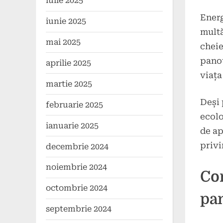
iulie 2025
Poste
By
4
press
Energ
iunie 2025
on
noiem
multă
2024
mai 2025
cheie
panou
aprilie 2025
viața
martie 2025
Deși 
februarie 2025
ecolo
ianuarie 2025
de ap
privi
decembrie 2024
noiembrie 2024
Co
octombrie 2024
pan
septembrie 2024