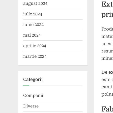
Ext
august 2024
pr
iulie 2024
iunie 2024
Produ
mai 2024
mater
acest
aprilie 2024
resur
martie 2024
miner
De ex
este 
Categorii
canti
polua
Companii
Diverse
Fab