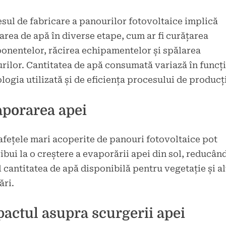
sul de fabricare a panourilor fotovoltaice implică
zarea de apă în diverse etape, cum ar fi curățarea
nentelor, răcirea echipamentelor și spălarea
rilor. Cantitatea de apă consumată variază în funcț
logia utilizată și de eficiența procesului de producț
porarea apei
fețele mari acoperite de panouri fotovoltaice pot
ibui la o creștere a evaporării apei din sol, reducân
l cantitatea de apă disponibilă pentru vegetație și al
ări.
actul asupra scurgerii apei