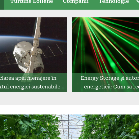
T
e
Turbine Eoliene
Companii
Tehnologie
s
clarea apei menajere în
Energy Storage și aut
tul energiei sustenabile
energetică: Cum să re
dependența de rețe