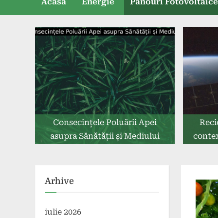
Acasă
Energie
Panouri Fotovoltaic
Consecințele Poluării Apei
Reci
asupra Sănătății și Mediului
contex
Arhive
iulie 2026