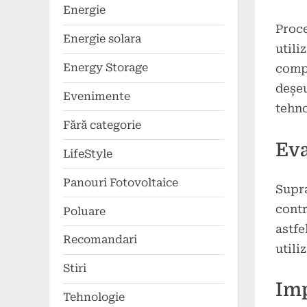
Energie
Proce
Energie solara
utili
Energy Storage
compo
deșeu
Evenimente
tehno
Fără categorie
Eva
LifeStyle
Panouri Fotovoltaice
Supra
contr
Poluare
astfe
Recomandari
utiliz
Stiri
Imp
Tehnologie