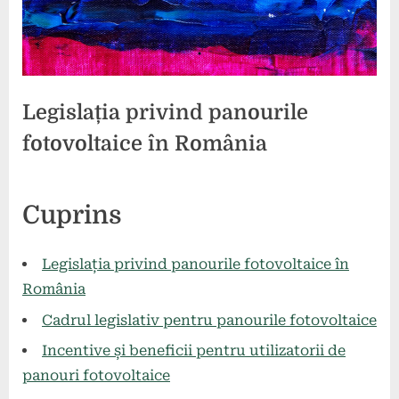
Legislația privind panourile
fotovoltaice în România
Posted
By
27
comunicat
Cuprins
on
mai
2024
Legislația privind panourile fotovoltaice în
România
Cadrul legislativ pentru panourile fotovoltaice
Incentive și beneficii pentru utilizatorii de
panouri fotovoltaice