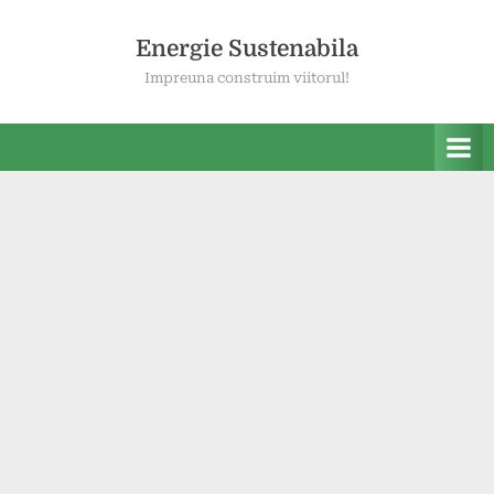
Skip
to
Energie Sustenabila
content
Impreuna construim viitorul!