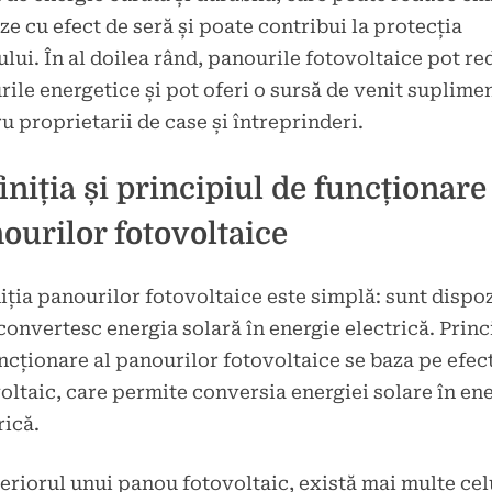
ze cu efect de seră și poate contribui la protecția
lui. În al doilea rând, panourile fotovoltaice pot r
rile energetice și pot oferi o sursă de venit suplime
u proprietarii de case și întreprinderi.
iniția și principiul de funcționare
ourilor fotovoltaice
iția panourilor fotovoltaice este simplă: sunt dispo
convertesc energia solară în energie electrică. Princ
ncționare al panourilor fotovoltaice se baza pe efec
oltaic, care permite conversia energiei solare în en
rică.
teriorul unui panou fotovoltaic, există mai multe cel