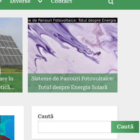
oggle
Toggle
Diverse
Contact
Toggle
ub-
sub-
menu
menu
search
form
are în
Sisteme de Panouri Fotovoltaice:
tică
Totul despre Energia Solară
Caută
Caută