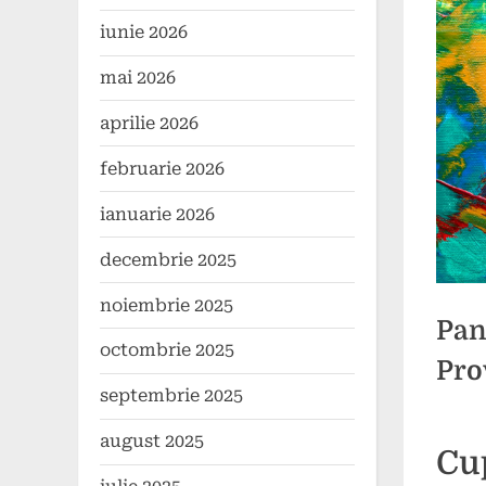
iunie 2026
mai 2026
aprilie 2026
februarie 2026
ianuarie 2026
decembrie 2025
noiembrie 2025
Pan
octombrie 2025
Pro
septembrie 2025
august 2025
Poste
By
26
1
comun
Cu
on
mai
comen