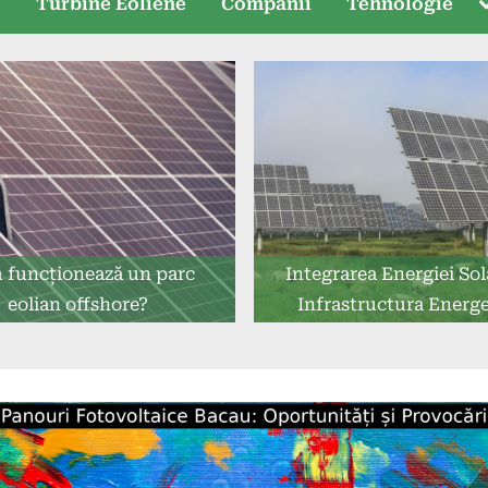
T
e
Turbine Eoliene
Companii
Tehnologie
s
 funcționează un parc
Integrarea Energiei Sol
eolian offshore?
Infrastructura Energe
Globală