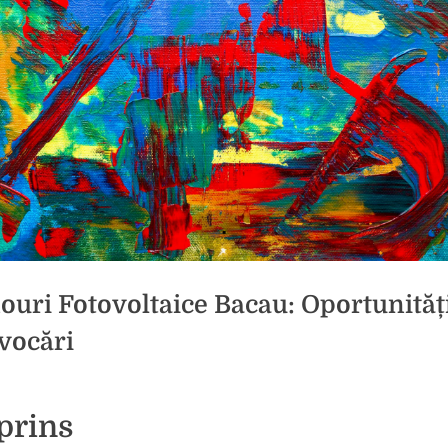
ouri Fotovoltaice Bacau: Oportunități
vocări
d
icat
prins
la
tariu