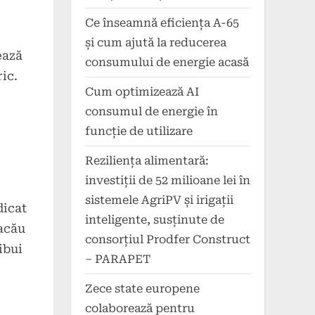
Ce înseamnă eficiența A-65
și cum ajută la reducerea
ează
consumului de energie acasă
ic.
Cum optimizează AI
consumul de energie în
funcție de utilizare
Reziliența alimentară:
investiții de 52 milioane lei în
sistemele AgriPV și irigații
dicat
inteligente, susținute de
Bacău
consorțiul Prodfer Construct
ibui
– PARAPET
Zece state europene
colaborează pentru