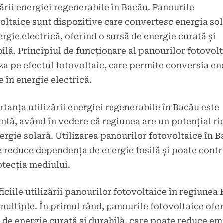
zării energiei regenerabile în Bacău. Panourile
oltaice sunt dispozitive care convertesc energia so
ergie electrică, oferind o sursă de energie curată și
ilă. Principiul de funcționare al panourilor fotovol
za pe efectul fotovoltaic, care permite conversia en
e în energie electrică.
tanța utilizării energiei regenerabile în Bacău este
ntă, având în vedere că regiunea are un potențial ri
ergie solară. Utilizarea panourilor fotovoltaice în 
 reduce dependența de energie fosilă și poate contr
otecția mediului.
iciile utilizării panourilor fotovoltaice în regiunea
multiple. În primul rând, panourile fotovoltaice ofe
 de energie curată și durabilă, care poate reduce emi