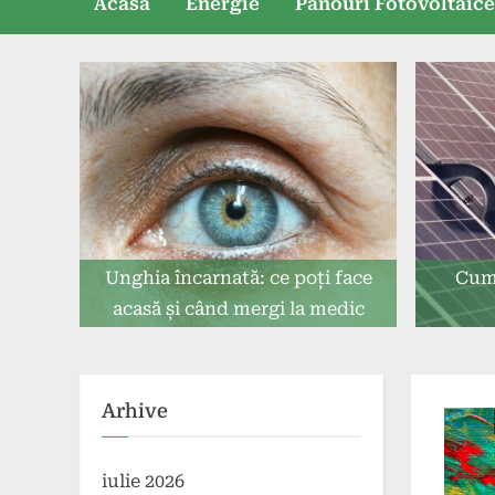
Acasă
Energie
Panouri Fotovoltaic
Unghia încarnată: ce poți face
Cum
acasă și când mergi la medic
Arhive
iulie 2026