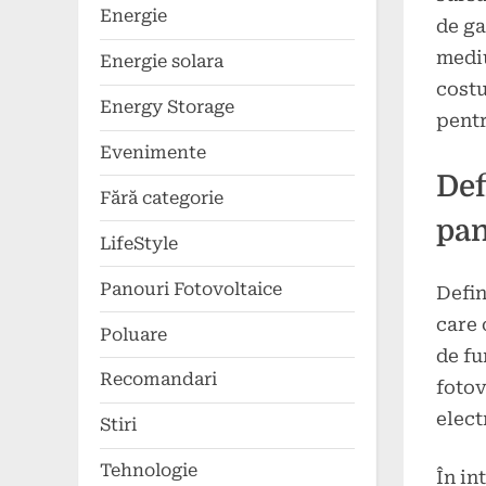
Energie
de ga
mediu
Energie solara
costu
Energy Storage
pentr
Evenimente
Def
Fără categorie
pan
LifeStyle
Panouri Fotovoltaice
Defin
care 
Poluare
de fu
Recomandari
fotov
elect
Stiri
Tehnologie
În in