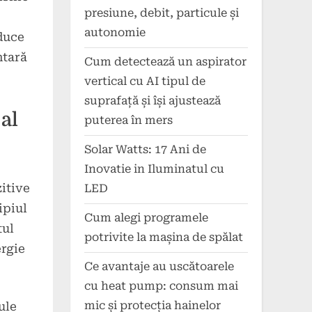
presiune, debit, particule și
autonomie
educe
ntară
Cum detectează un aspirator
vertical cu AI tipul de
suprafață și își ajustează
 al
puterea în mers
Solar Watts: 17 Ani de
Inovatie in Iluminatul cu
zitive
LED
ipiul
Cum alegi programele
tul
potrivite la mașina de spălat
ergie
Ce avantaje au uscătoarele
cu heat pump: consum mai
mic și protecția hainelor
ule