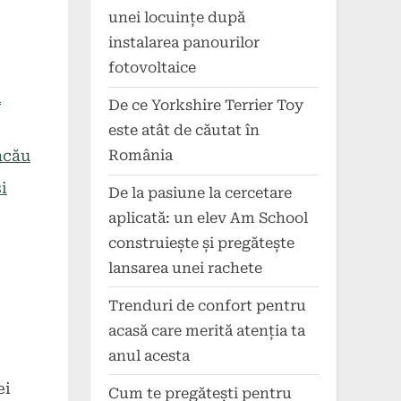
unei locuințe după
instalarea panourilor
fotovoltaice
n
De ce Yorkshire Terrier Toy
este atât de căutat în
acău
România
i
De la pasiune la cercetare
aplicată: un elev Am School
construiește și pregătește
lansarea unei rachete
Trenduri de confort pentru
acasă care merită atenția ta
anul acesta
ei
Cum te pregătești pentru