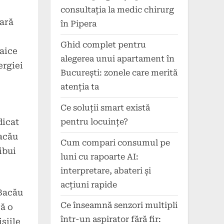
consultația la medic chirurg
lară
în Pipera
Ghid complet pentru
taice
alegerea unui apartament în
ergiei
București: zonele care merită
atenția ta
Ce soluții smart există
pentru locuințe?
dicat
Bacău
Cum compari consumul pe
ibui
luni cu rapoarte AI:
interpretare, abateri și
acțiuni rapide
 Bacău
Ce înseamnă senzori multipli
ră o
într-un aspirator fără fir:
siile