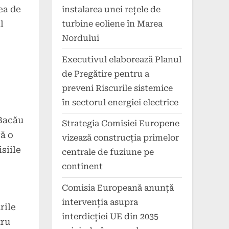
ea de
instalarea unei rețele de
turbine eoliene în Marea
l
Nordului
Executivul elaborează Planul
de Pregătire pentru a
preveni Riscurile sistemice
în sectorul energiei electrice
 Bacău
Strategia Comisiei Europene
ră o
vizează construcția primelor
siile
centrale de fuziune pe
continent
Comisia Europeană anunță
intervenția asupra
rile
interdicției UE din 2035
tru