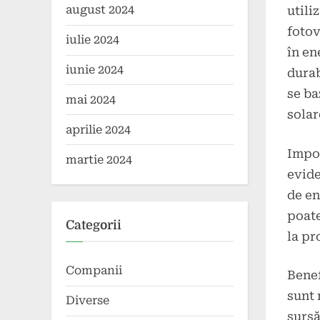
august 2024
utili
fotov
iulie 2024
în en
iunie 2024
durab
se ba
mai 2024
solar
aprilie 2024
Impor
martie 2024
evide
de en
poate
Categorii
la pr
Companii
Benef
sunt 
Diverse
sursă