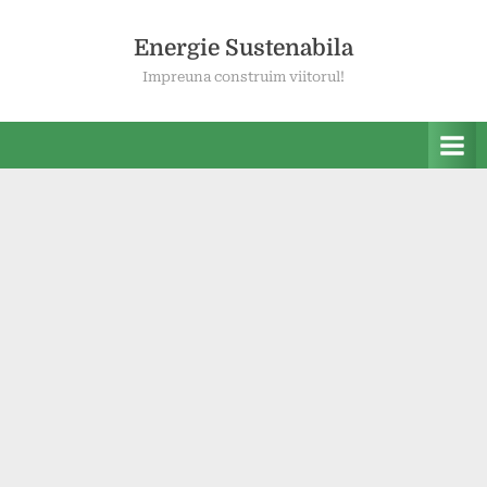
Skip
to
Energie Sustenabila
content
Impreuna construim viitorul!