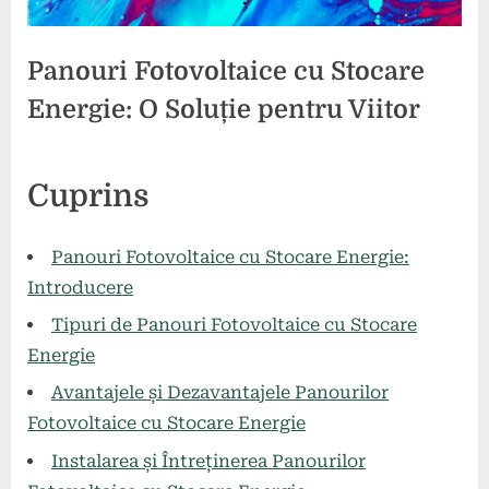
Panouri Fotovoltaice cu Stocare
Energie: O Soluție pentru Viitor
Posted
By
26
1
comunicat
Cuprins
on
la
mai
comentariu
Panouri
2024
Fotovoltaice
Panouri Fotovoltaice cu Stocare Energie:
cu
Introducere
Stocare
Tipuri de Panouri Fotovoltaice cu Stocare
Energie:
O
Energie
Soluție
Avantajele și Dezavantajele Panourilor
pentru
Fotovoltaice cu Stocare Energie
Viitor
Instalarea și Întreținerea Panourilor