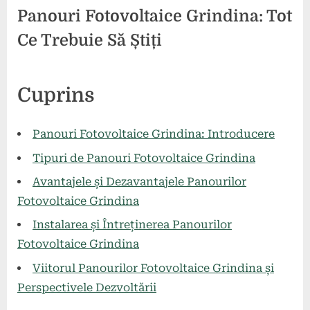
Panouri Fotovoltaice Grindina: Tot
Ce Trebuie Să Știți
Posted
By
26
1
comunicat
Cuprins
on
la
mai
comentariu
Panouri
2024
Fotovoltaice
Panouri Fotovoltaice Grindina: Introducere
Grindina:
Tipuri de Panouri Fotovoltaice Grindina
Tot
Ce
Avantajele și Dezavantajele Panourilor
Trebuie
Fotovoltaice Grindina
Să
Instalarea și Întreținerea Panourilor
Știți
Fotovoltaice Grindina
Viitorul Panourilor Fotovoltaice Grindina și
Perspectivele Dezvoltării