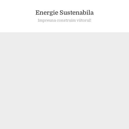
Skip
to
Energie Sustenabila
content
Impreuna construim viitorul!