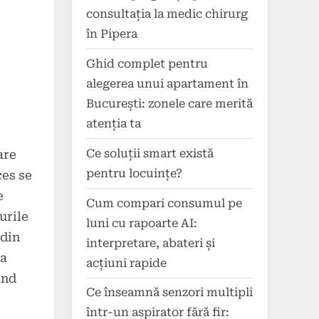
consultația la medic chirurg
în Pipera
Ghid complet pentru
alegerea unui apartament în
București: zonele care merită
atenția ta
Ce soluții smart există
are
pentru locuințe?
ces se
e
Cum compari consumul pe
urile
luni cu rapoarte AI:
 din
interpretare, abateri și
na
acțiuni rapide
ând
Ce înseamnă senzori multipli
într-un aspirator fără fir: