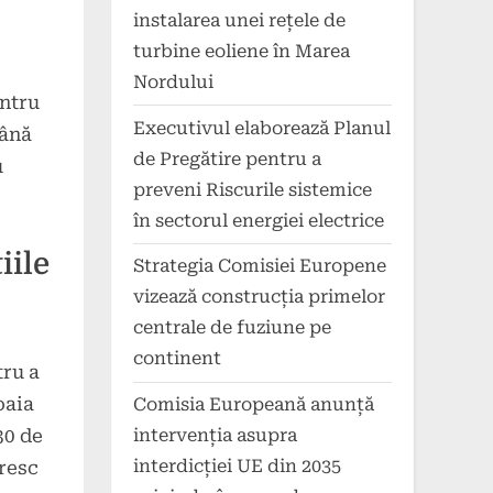
instalarea unei rețele de
turbine eoliene în Marea
Nordului
entru
Executivul elaborează Planul
până
de Pregătire pentru a
u
preveni Riscurile sistemice
în sectorul energiei electrice
iile
Strategia Comisiei Europene
vizează construcția primelor
centrale de fuziune pe
continent
tru a
oaia
Comisia Europeană anunță
intervenția asupra
30 de
interdicției UE din 2035
oresc