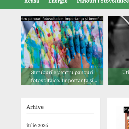
Acasă
Energie
Panouri Fotovoltaic
Suruburile pentru panouri
Uti
fotovoltaice: Importanța și
beneficiile utilizării lor.
Arhive
iulie 2026