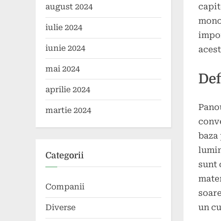
capit
august 2024
monoc
iulie 2024
impor
iunie 2024
acest
mai 2024
Def
aprilie 2024
Panou
martie 2024
conve
baza 
lumin
Categorii
sunt 
mater
Companii
soare
un cu
Diverse