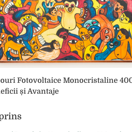
ouri Fotovoltaice Monocristaline 40
eficii și Avantaje
d
icat
prins