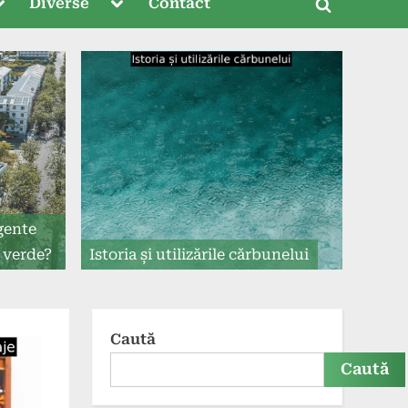
oggle
Toggle
Diverse
Contact
Toggle
ub-
sub-
menu
menu
search
form
gente
e verde?
Istoria și utilizările cărbunelui
Caută
Caută