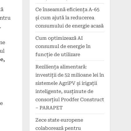
tă
Ce înseamnă eficiența A-65
și cum ajută la reducerea
entru
consumului de energie acasă
.
Cum optimizează AI
 ne
consumul de energie în
ul
funcție de utilizare
e,
Reziliența alimentară:
investiții de 52 milioane lei în
sistemele AgriPV și irigații
inteligente, susținute de
consorțiul Prodfer Construct
le
– PARAPET
Zece state europene
colaborează pentru