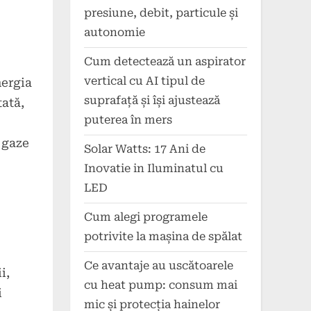
presiune, debit, particule și
autonomie
Cum detectează un aspirator
vertical cu AI tipul de
nergia
suprafață și își ajustează
tată,
puterea în mers
 gaze
Solar Watts: 17 Ani de
.
Inovatie in Iluminatul cu
LED
Cum alegi programele
potrivite la mașina de spălat
Ce avantaje au uscătoarele
i,
cu heat pump: consum mai
i
mic și protecția hainelor