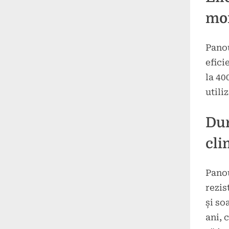
mon
Panou
efici
la 40
utili
Dur
cli
Panou
rezis
și so
ani, 