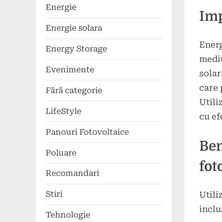
Energie
Imp
Energie solara
Energ
Energy Storage
mediu
Evenimente
solar
care 
Fără categorie
Utili
LifeStyle
cu ef
Panouri Fotovoltaice
Ben
Poluare
fot
Recomandari
Stiri
Utili
inclu
Tehnologie