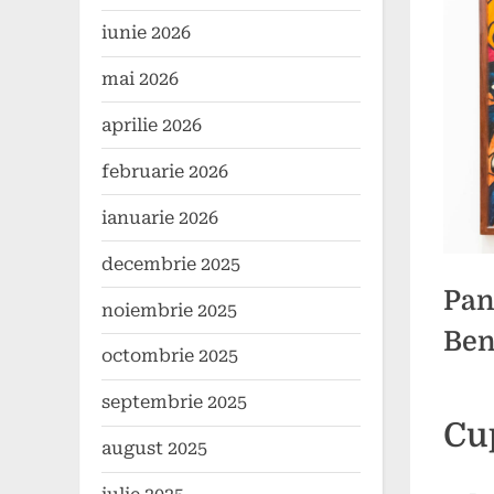
iunie 2026
mai 2026
aprilie 2026
februarie 2026
ianuarie 2026
decembrie 2025
Pan
noiembrie 2025
Ben
octombrie 2025
septembrie 2025
Poste
By
27
comun
Cu
on
mai
august 2025
2024