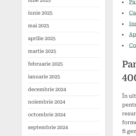
iulie 2025
Pa
Ca
iunie 2025
In
mai 2025
Ap
aprilie 2025
Co
martie 2025
Pan
februarie 2025
40
ianuarie 2025
decembrie 2024
În ul
noiembrie 2024
pentr
resur
octombrie 2024
forme
septembrie 2024
fi ge