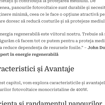
ietății și contribuția la protejarea mediului. De
nea, panourile fotovoltaice sunt durabile și necesi
ținere minimă, ceea ce le face o opțiune atractivă p
are doresc să reducă costurile și să protejeze mediul
nergia regenerabilă este viitorul nostru. Trebuie să
igurăm că facem tot ce putem pentru a proteja medi
 a reduce dependența de resursele fosile.” –
John Do
pert în energie regenerabilă
acteristici și Avantaje
est capitol, vom explora caracteristicile și avantaje
rilor fotovoltaice monocristaline de 400W.
ciența și randamentul panourilor