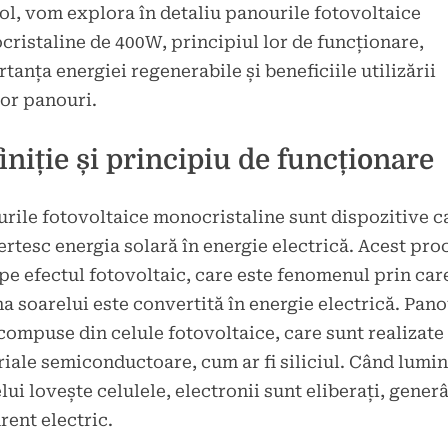
ol, vom explora în detaliu panourile fotovoltaice
ristaline de 400W, principiul lor de funcționare,
tanța energiei regenerabile și beneficiile utilizării
or panouri.
iniție și principiu de funcționare
rile fotovoltaice monocristaline sunt dispozitive c
rtesc energia solară în energie electrică. Acest pro
pe efectul fotovoltaic, care este fenomenul prin car
a soarelui este convertită în energie electrică. Pano
compuse din celule fotovoltaice, care sunt realizate
iale semiconductoare, cum ar fi siliciul. Când lumi
lui lovește celulele, electronii sunt eliberați, gener
rent electric.