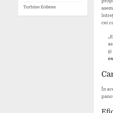
propr
Turbine Eoliene
aseme
între
cei c
„E
as
și
ex
Car
În ac
panou
Efi