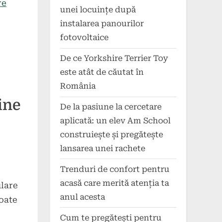
re
unei locuințe după
instalarea panourilor
fotovoltaice
De ce Yorkshire Terrier Toy
este atât de căutat în
România
ine
De la pasiune la cercetare
aplicată: un elev Am School
construiește și pregătește
lansarea unei rachete
Trenduri de confort pentru
acasă care merită atenția ta
ulare
anul acesta
poate
Cum te pregătești pentru