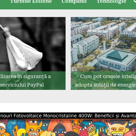
T
e
Turbine Eoliene
Companii
Tehnologie
s
lizarea în siguranță a
Cum pot orașele inteli
serviciului PayPal
adopta soluții de energi