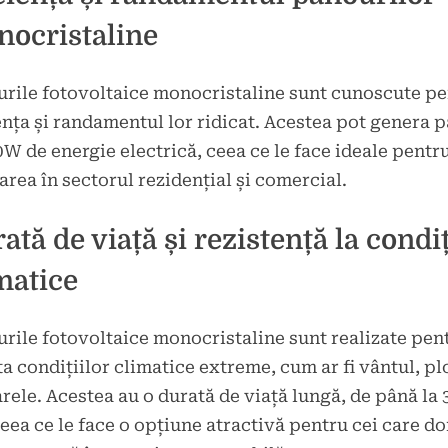
ocristaline
rile fotovoltaice monocristaline sunt cunoscute p
ența și randamentul lor ridicat. Acestea pot genera 
0W de energie electrică, ceea ce le face ideale pentr
zarea în sectorul rezidențial și comercial.
ată de viață și rezistență la condiț
matice
rile fotovoltaice monocristaline sunt realizate pen
ta condițiilor climatice extreme, cum ar fi vântul, pl
arele. Acestea au o durată de viață lungă, de până la 
ceea ce le face o opțiune atractivă pentru cei care d