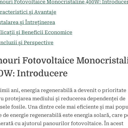
nouri Fotovoltaice Monocristaline 400W: Introduce
racteristici și Avantaje
stalarea și Întreținerea
licații și Beneficii Economice
ncluzii și Perspective
ouri Fotovoltaice Monocristal
0W: Introducere
timii ani, energia regenerabilă a devenit o prioritate
u protejarea mediului și reducerea dependenței de
sele fosile. Una dintre cele mai eficiente și mai pop
 de energie regenerabilă este energia solară, care 
nerată cu ajutorul panourilor fotovoltaice. În acest