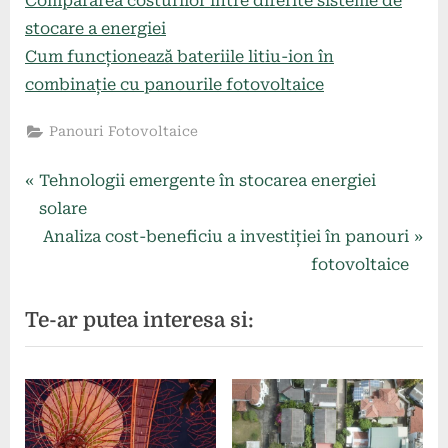
Compararea costurilor între diferite sisteme de
stocare a energiei
Cum funcționează bateriile litiu-ion în
combinație cu panourile fotovoltaice
Panouri Fotovoltaice
Navigare
P
Tehnologii emergente în stocarea energiei
r
solare
în
e
N
Analiza cost-beneficiu a investiției în panouri
articole
v
e
fotovoltaice
i
x
Te-ar putea interesa si:
o
t
u
P
s
o
P
s
o
t