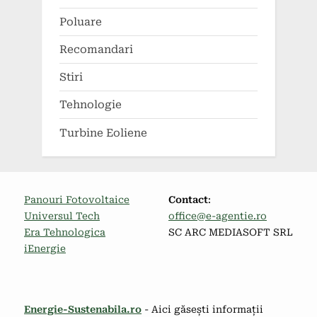
Poluare
Recomandari
Stiri
Tehnologie
Turbine Eoliene
Panouri Fotovoltaice
Contact
:
Universul Tech
office@e-agentie.ro
Era Tehnologica
SC ARC MEDIASOFT SRL
iEnergie
Energie-Sustenabila.ro
- Aici găsești informații