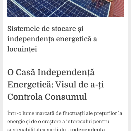
Sistemele de stocare și
independența energetică a
locuinței
Posted
By
4
press
O Casă Independență
on
noiembrie
2024
Energetică: Visul de a-ți
Controla Consumul
Într-o lume marcată de fluctuații ale prețurilor la
energie și de o creștere a interesului pentru
sustenabilitatea mediului,
independența