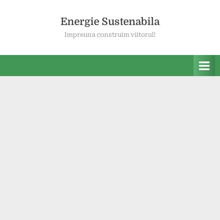
Skip
to
Energie Sustenabila
content
Impreuna construim viitorul!