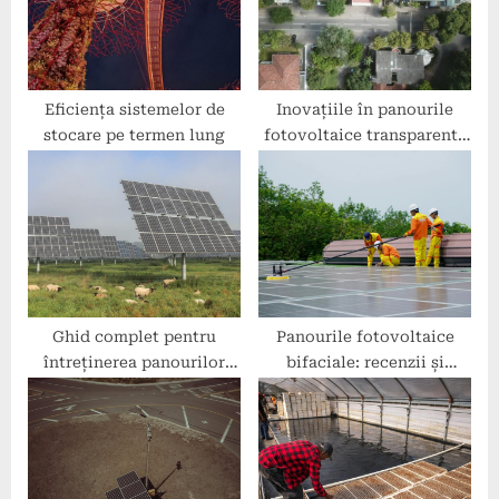
s
:
t
:
Eficiența sistemelor de
Inovațiile în panourile
stocare pe termen lung
fotovoltaice transparente
pentru ferestre
Ghid complet pentru
Panourile fotovoltaice
întreținerea panourilor
bifaciale: recenzii și
solare și bateriilor
avantaje