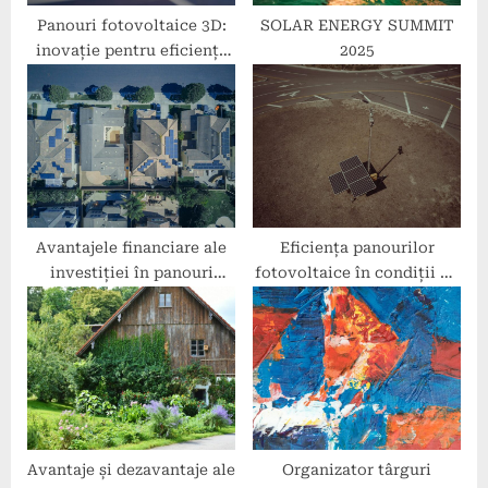
Panouri fotovoltaice 3D:
SOLAR ENERGY SUMMIT
inovație pentru eficiență
2025
mai mare
Avantajele financiare ale
Eficiența panourilor
investiției în panouri
fotovoltaice în condiții de
fotovoltaice
temperatură extremă
Avantaje și dezavantaje ale
Organizator târguri