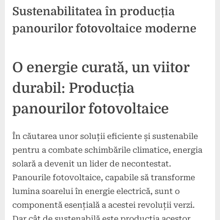
Sustenabilitatea în producția
panourilor fotovoltaice moderne
Posted
By
4
press
O energie curată, un viitor
on
noiembrie
2024
durabil: Producția
panourilor fotovoltaice
În căutarea unor soluții eficiente și sustenabile
pentru a combate schimbările climatice, energia
solară a devenit un lider de necontestat.
Panourile fotovoltaice, capabile să transforme
lumina soarelui în energie electrică, sunt o
componentă esențială a acestei revoluții verzi.
Dar cât de sustenabilă este producția acestor