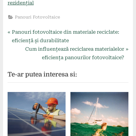
rezidențial
Panouri Fotovoltaice
Navigare
P
Panouri fotovoltaice din materiale reciclate:
r
eficiență și durabilitate
în
e
N
Cum influențează reciclarea materialelor
articole
v
e
eficiența panourilor fotovoltaice?
i
x
Te-ar putea interesa si:
o
t
u
P
s
o
P
s
o
t
s
:
t
: