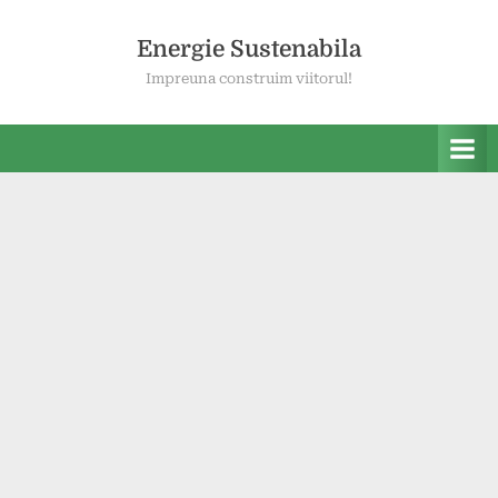
Skip
to
Energie Sustenabila
content
Impreuna construim viitorul!