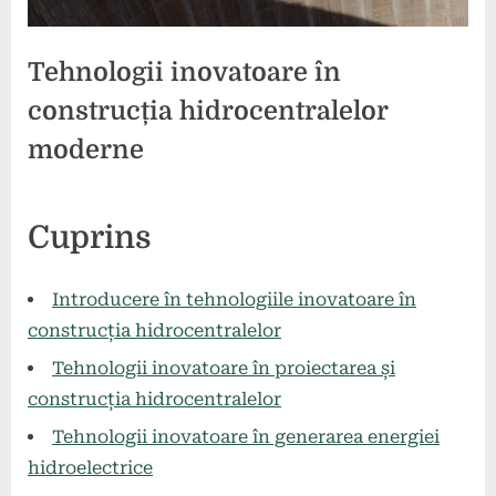
Tehnologii inovatoare în
construcția hidrocentralelor
moderne
Posted
By
7
comunicat
Cuprins
on
mai
2024
Introducere în tehnologiile inovatoare în
construcția hidrocentralelor
Tehnologii inovatoare în proiectarea și
construcția hidrocentralelor
Tehnologii inovatoare în generarea energiei
hidroelectrice