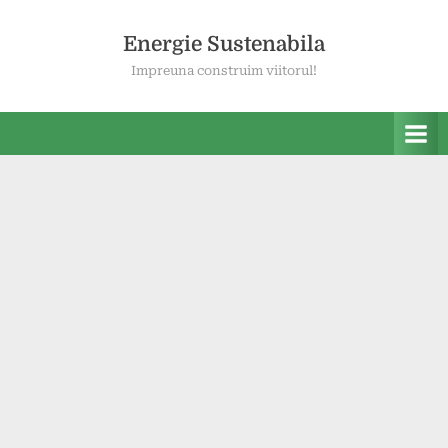
Skip
to
Energie Sustenabila
content
Impreuna construim viitorul!