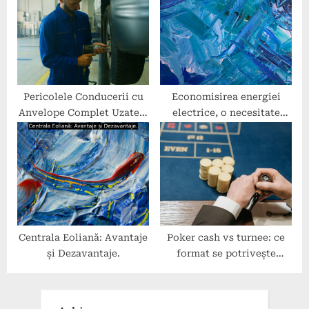
Pericolele Conducerii cu
Economisirea energiei
Anvelope Complet Uzate –
electrice, o necesitate
Ce Trebuie sa Stii
pentru viitor.
Centrala Eoliană: Avantaje
Poker cash vs turnee: ce
și Dezavantaje.
format se potrivește
stilului tău de joc