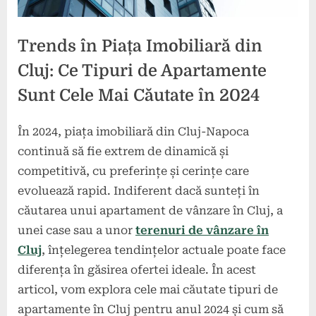
Trends în Piața Imobiliară din
Cluj: Ce Tipuri de Apartamente
Sunt Cele Mai Căutate în 2024
În 2024, piața imobiliară din Cluj-Napoca
Posted
By
16
sc
continuă să fie extrem de dinamică și
on
septembrie
competitivă, cu preferințe și cerințe care
2024
evoluează rapid. Indiferent dacă sunteți în
căutarea unui apartament de vânzare în Cluj, a
unei case sau a unor
terenuri de vânzare în
Cluj
, înțelegerea tendințelor actuale poate face
diferența în găsirea ofertei ideale. În acest
articol, vom explora cele mai căutate tipuri de
apartamente în Cluj pentru anul 2024 și cum să