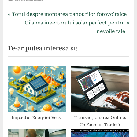
Navigare
P
Totul despre montarea panourilor fotovoltaice
r
N
Găsirea invertorului solar perfect pentru
în
e
e
nevoile tale
articole
v
x
Te-ar putea interesa si:
i
t
o
P
u
o
s
s
P
t
o
:
s
t
:
Impactul Energiei Verzi
Tranzacționarea Online:
Ce Face un Trader?